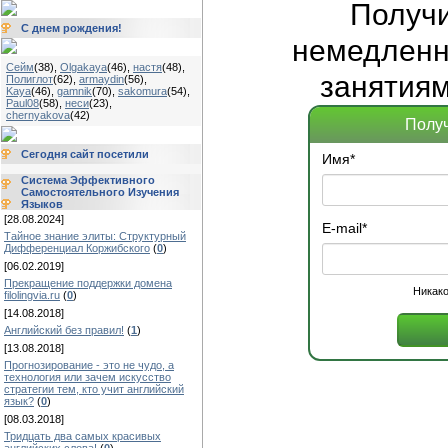
Получ
С днем рождения!
немедленно
Сейм
(38)
,
Olgakaya
(46)
,
настя
(48)
,
занятиям
Полиглот
(62)
,
armaydin
(56)
,
Kaya
(46)
,
gamnik
(70)
,
sakomura
(54)
,
Paul08
(58)
,
неси
(23)
,
chernyakova
(42)
Получ
Сегодня сайт посетили
Имя
*
Система Эффективного
Самостоятельного Изучения
Языков
[28.08.2024]
E-mail
*
Тайное знание элиты: Структурный
Дифференциал Коржибского
(
0
)
[06.02.2019]
Прекращение поддержки домена
Никако
filolingvia.ru
(
0
)
[14.08.2018]
Английский без правил!
(
1
)
[13.08.2018]
Прогнозирование - это не чудо, а
технология или зачем искусство
стратегии тем, кто учит английский
язык?
(
0
)
[08.03.2018]
Тридцать два самых красивых