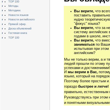
TOP 100
Методы.
Вы верите,
что всег
Методики.
поставить правильно
Новости языков
нудно теоретическую
Новости английского
"фокус" языка?
Прямой эфир.
Вы верите,
что за н
Доска объявлений
систему английских 
Гостевая книга
годами в школе, инст
TOP 100
Вы верите,
что вмес
заниматься
по Ваши
испытывая при этом 
английским?
Мы не только верим, а и т
людей прошли по этому пу
успехами и достижениями!
И
мы верим в Вас,
потому
языке, который на порядок
Поэтому более простым и
гораздо
быстрее и легче!
правильно, естественным 
Руководствуясь при этом 
и понятными визуальными