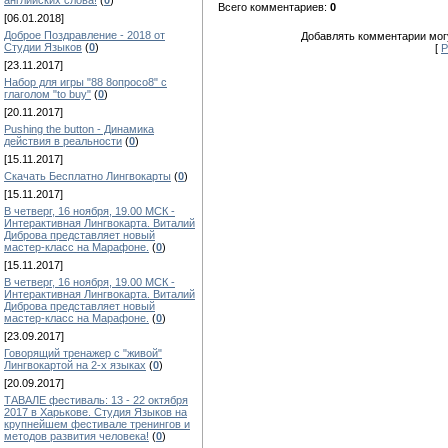
английских слова!
(
0
)
Всего комментариев:
0
[06.01.2018]
Доброе Поздравление - 2018 от
Добавлять комментарии могу
Студии Языков
(
0
)
[
Р
[23.11.2017]
Набор для игры "88 8опросо8" с
глаголом "to buy"
(
0
)
[20.11.2017]
Pushing the button - Динамика
действия в реальности
(
0
)
[15.11.2017]
Скачать Бесплатно Лингвокарты
(
0
)
[15.11.2017]
В четверг, 16 ноября, 19.00 МСК -
Интерактивная Лингвокарта. Виталий
Диброва представляет новый
мастер-класс на Марафоне.
(
0
)
[15.11.2017]
В четверг, 16 ноября, 19.00 МСК -
Интерактивная Лингвокарта. Виталий
Диброва представляет новый
мастер-класс на Марафоне.
(
0
)
[23.09.2017]
Говорящий тренажер с "живой"
Лингвокартой на 2-х языках
(
0
)
[20.09.2017]
ТАВАЛЕ фестиваль: 13 - 22 октября
2017 в Харькове. Студия Языков на
крупнейшем фестивале тренингов и
методов развития человека!
(
0
)