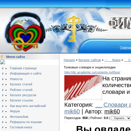
Главна
Меню сайта
Начало
»
Каталог сайтов
»
---__ Книги
»
__ С
Толковые словари и энциклопедии
Главная страница
http://dic.academic.ru/contents.nsf/bse/
Информация о сайте
На страни
Новости
количеств
Каталог статей
Рейтинг статей
словари и
Каталог ресурсов
Каталог ссылок
Категория:
__ Словари 
Как выучить английский
mik60
| Автор:
mik60
Форум
Фотоальбом
Переходов:
858
| Рейтинг:
0.0
|
Рефераты по языкам
Вы овладе
Гостевая книга