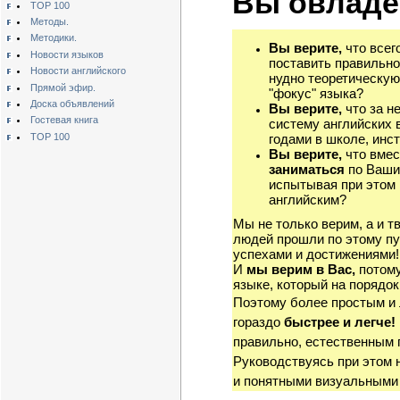
Вы овладе
TOP 100
Методы.
Методики.
Вы верите,
что всег
Новости языков
поставить правильно
Новости английского
нудно теоретическую
Прямой эфир.
"фокус" языка?
Доска объявлений
Вы верите,
что за н
Гостевая книга
систему английских 
TOP 100
годами в школе, инст
Вы верите,
что вмес
заниматься
по Ваши
испытывая при этом 
английским?
Мы не только верим, а и т
людей прошли по этому пу
успехами и достижениями!
И
мы верим в Вас,
потому
языке, который на порядок
Поэтому более простым и
гораздо
быстрее и легче!
правильно, естественным 
Руководствуясь при этом 
и понятными визуальными