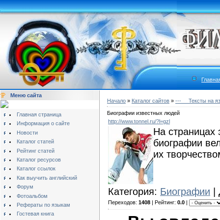
Главна
Меню сайта
Начало
»
Каталог сайтов
»
---__ Тексты на я
Биографии известных людей
Главная страница
http://www.tonnel.ru/?l=gzl
Информация о сайте
На страницах 
Новости
биографии вел
Каталог статей
Рейтинг статей
их творчество
Каталог ресурсов
Каталог ссылок
Как выучить английский
Форум
Категория:
Биографии
|
Фотоальбом
Переходов:
1408
| Рейтинг:
0.0
|
Рефераты по языкам
Гостевая книга