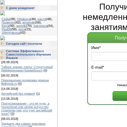
Получ
С днем рождения!
немедленно
Сейм
(38)
,
Olgakaya
(46)
,
настя
(48)
,
Полиглот
(62)
,
armaydin
(56)
,
занятиям
Kaya
(46)
,
gamnik
(70)
,
sakomura
(54)
,
Paul08
(58)
,
неси
(23)
,
chernyakova
(42)
Получ
Сегодня сайт посетили
Имя
*
Система Эффективного
Самостоятельного Изучения
Языков
[28.08.2024]
E-mail
*
Тайное знание элиты: Структурный
Дифференциал Коржибского
(
0
)
[06.02.2019]
Прекращение поддержки домена
filolingvia.ru
(
0
)
Никако
[14.08.2018]
Английский без правил!
(
1
)
[13.08.2018]
Прогнозирование - это не чудо, а
технология или зачем искусство
стратегии тем, кто учит английский
язык?
(
0
)
[08.03.2018]
Тридцать два самых красивых