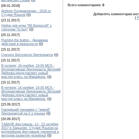
английских слова!
(
0
)
Всего комментариев:
0
[06.01.2018]
Доброе Поздравление - 2018 от
Добавлять комментарии могу
Студии Языков
(
0
)
[
Р
[23.11.2017]
Набор для игры "88 8опросо8" с
глаголом "to buy"
(
0
)
[20.11.2017]
Pushing the button - Динамика
действия в реальности
(
0
)
[15.11.2017]
Скачать Бесплатно Лингвокарты
(
0
)
[15.11.2017]
В четверг, 16 ноября, 19.00 МСК -
Интерактивная Лингвокарта. Виталий
Диброва представляет новый
мастер-класс на Марафоне.
(
0
)
[15.11.2017]
В четверг, 16 ноября, 19.00 МСК -
Интерактивная Лингвокарта. Виталий
Диброва представляет новый
мастер-класс на Марафоне.
(
0
)
[23.09.2017]
Говорящий тренажер с "живой"
Лингвокартой на 2-х языках
(
0
)
[20.09.2017]
ТАВАЛЕ фестиваль: 13 - 22 октября
2017 в Харькове. Студия Языков на
крупнейшем фестивале тренингов и
методов развития человека!
(
0
)