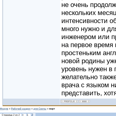
не очень продолж
нескольких месяц
интенсивности о
много нужно и дл
инженером или пр
на первое время 
простеньким англ
новой родины уже
уровень нужен в 
желательно также
врача с языком н
представить, хотя
Форум
»
Рабочий раздел
»
для Светы
»
март
2
Страница
2
из
2
«
1