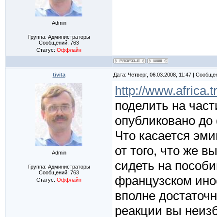
Admin
Группа: Администраторы
Сообщений:
763
Статус:
Оффлайн
tivita
Дата: Четверг, 06.03.2008, 11:47 | Сообщ
http://www.africa.
поделить на част
опубликовано до
Что касается эми
от того, что же 
Admin
сидеть на пособи
Группа: Администраторы
Сообщений:
763
французском ино
Статус:
Оффлайн
вполне достаточн
реакции вы неиз