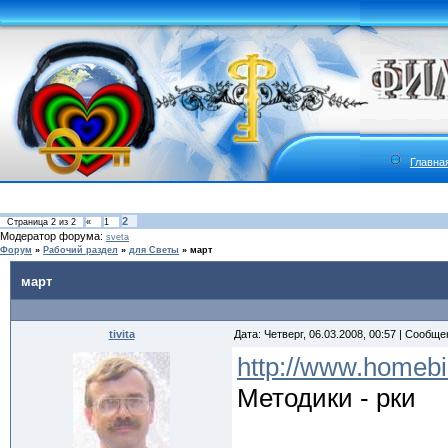
Главна
2
Страница
2
из
2
«
1
Модератор форума:
sveta
Форум
»
Рабочий раздел
»
для Светы
»
март
март
tivita
Дата: Четверг, 06.03.2008, 00:57 | Сообщ
http://www.homebiz
Методики - рки