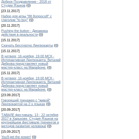
Доброе Поздравление - 2018 от
Студии Языков
(
0
)
[23.11.2017]
Набор для игры "88 8опросо8" с
глаголом "to buy"
(
0
)
[20.11.2017]
Pushing the button - Динамика
действия в реальности
(
0
)
[15.11.2017]
Скачать Бесплатно Лингвокарты
(
0
)
[15.11.2017]
В четверг, 16 ноября, 19.00 МСК -
Интерактивная Лингвокарта. Виталий
Диброва представляет новый
мастер-класс на Марафоне.
(
0
)
[15.11.2017]
В четверг, 16 ноября, 19.00 МСК -
Интерактивная Лингвокарта. Виталий
Диброва представляет новый
мастер-класс на Марафоне.
(
0
)
[23.09.2017]
Говорящий тренажер с "живой"
Лингвокартой на 2-х языках
(
0
)
[20.09.2017]
ТАВАЛЕ фестиваль: 13 - 22 октября
2017 в Харькове. Студия Языков на
крупнейшем фестивале тренингов и
методов развития человека!
(
0
)
[15.09.2017]
You'll get the power!
(
0
)