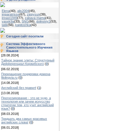
Elena
(40)
,
alis2004
(45)
,
imparatrisse
(67)
,
zippysun
(39)
,
innast1949
(77)
,
zabava-mama
(41)
,
vasek9a
(33)
,
SNG
(66)
,
dolinskiy2
(53)
,
tatik
(56)
,
kapitoshka
(42)
Сегодня сайт посетили
Система Эффективного
Самостоятельного Изучения
Языков
[28.08.2024]
Тайное знание элиты: Структурный
Дифференциал Коржибского
(
0
)
[06.02.2019]
Прекращение поддержки домена
filolingvia.ru
(
0
)
[14.08.2018]
Английский без правил!
(
1
)
[13.08.2018]
Прогнозирование - это не чудо, а
технология или зачем искусство
стратегии тем, кто учит английский
язык?
(
0
)
[08.03.2018]
Тридцать два самых красивых
английских слова!
(
0
)
[06.01.2018]