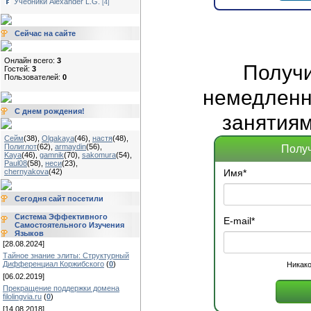
Учебники Alexander L.G.
[4]
Сейчас на сайте
Онлайн всего:
3
Получ
Гостей:
3
Пользователей:
0
немедленно
С днем рождения!
занятиям
Сейм
(38)
,
Olgakaya
(46)
,
настя
(48)
,
Полиглот
(62)
,
armaydin
(56)
,
Получ
Kaya
(46)
,
gamnik
(70)
,
sakomura
(54)
,
Paul08
(58)
,
неси
(23)
,
chernyakova
(42)
Имя
*
Сегодня сайт посетили
Система Эффективного
E-mail
*
Самостоятельного Изучения
Языков
[28.08.2024]
Тайное знание элиты: Структурный
Дифференциал Коржибского
(
0
)
Никако
[06.02.2019]
Прекращение поддержки домена
filolingvia.ru
(
0
)
[14.08.2018]