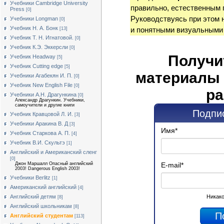
Учебники Cambridge University
правильно, естественным 
Press
[0]
Руководствуясь при этом 
Учебники Longman
[0]
Учебник Н. А. Бонк
и понятными визуальными
[13]
Учебник Т. Н. Игнатовой.
[0]
Учебник К.Э. Эккерсли
[0]
Получи
Учебник Headway
[5]
Учебник Cutting edge
[5]
материалы 
Учебники Агабекян И. П.
[0]
Учебник New English File
[0]
ра
Учебники А.Н. Драгункина
[0]
Александр Драгункин. Учебники,
самоучители и другие книги
Подпис
Учебник Кравцовой Л. И.
[3]
Учебники Аракина В. Д
[3]
Имя
*
Учебник Старкова А. П.
[4]
Учебник В.И. Скультэ
[1]
Английский и Американский сленг
[0]
Джон Маршалл Опасный английский
E-mail
*
2003! Dangerous English 2003!
Учебники Berlitz
[1]
Американский английский
[4]
Английский детям
Никако
[8]
Английский школьникам
[8]
Английский студентам
[113]