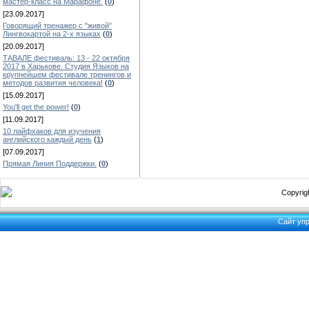
мастер-класс на Марафоне.
(
0
)
[23.09.2017]
Говорящий тренажер с "живой"
Лингвокартой на 2-х языках
(
0
)
[20.09.2017]
ТАВАЛЕ фестиваль: 13 - 22 октября
2017 в Харькове. Студия Языков на
крупнейшем фестивале тренингов и
методов развития человека!
(
0
)
[15.09.2017]
You'll get the power!
(
0
)
[11.09.2017]
10 лайфхаков для изучения
английского каждый день
(
1
)
[07.09.2017]
Прямая Линия Поддержки.
(
0
)
Copyrigh
Сайт уп