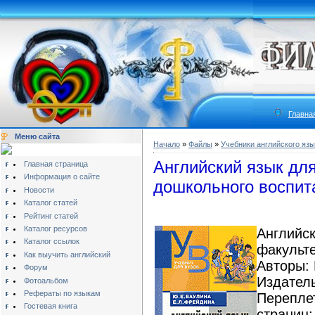
Главна
Меню сайта
Начало
»
Файлы
»
Учебники английского язы
Английский язык дл
Главная страница
Информация о сайте
дошкольного воспит
Новости
Каталог статей
Рейтинг статей
Каталог ресурсов
Английск
Каталог ссылок
факульте
Как выучить английский
Авторы: 
Форум
Издатель
Фотоальбом
Рефераты по языкам
Переплет
Гостевая книга
страниц: