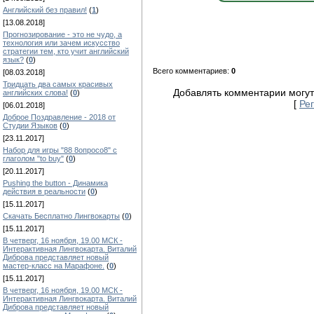
Английский без правил!
(
1
)
[13.08.2018]
Прогнозирование - это не чудо, а
технология или зачем искусство
стратегии тем, кто учит английский
язык?
(
0
)
Всего комментариев:
0
[08.03.2018]
Тридцать два самых красивых
Добавлять комментарии могут
английских слова!
(
0
)
[
Ре
[06.01.2018]
Доброе Поздравление - 2018 от
Студии Языков
(
0
)
[23.11.2017]
Набор для игры "88 8опросо8" с
глаголом "to buy"
(
0
)
[20.11.2017]
Pushing the button - Динамика
действия в реальности
(
0
)
[15.11.2017]
Скачать Бесплатно Лингвокарты
(
0
)
[15.11.2017]
В четверг, 16 ноября, 19.00 МСК -
Интерактивная Лингвокарта. Виталий
Диброва представляет новый
мастер-класс на Марафоне.
(
0
)
[15.11.2017]
В четверг, 16 ноября, 19.00 МСК -
Интерактивная Лингвокарта. Виталий
Диброва представляет новый