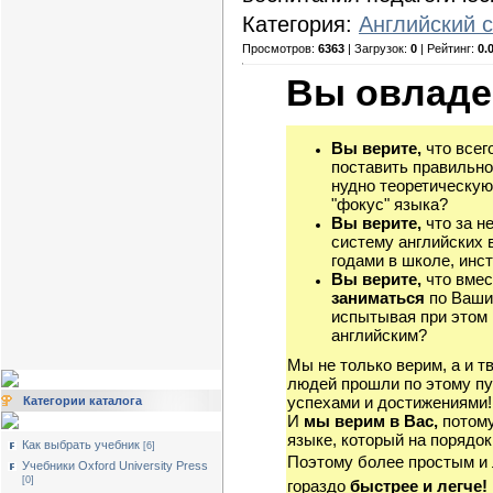
Категория:
Английский 
Просмотров:
6363
| Загрузок:
0
| Рейтинг:
0.
Вы овладе
Вы верите,
что всег
поставить правильно
нудно теоретическую
"фокус" языка?
Вы верите,
что за н
систему английских 
годами в школе, инст
Вы верите,
что вмес
заниматься
по Ваши
испытывая при этом 
английским?
Мы не только верим, а и т
людей прошли по этому пу
успехами и достижениями!
Категории каталога
И
мы верим в Вас,
потому
языке, который на порядок
Как выбрать учебник
[6]
Поэтому более простым и
Учебники Oxford University Press
[0]
гораздо
быстрее и легче!