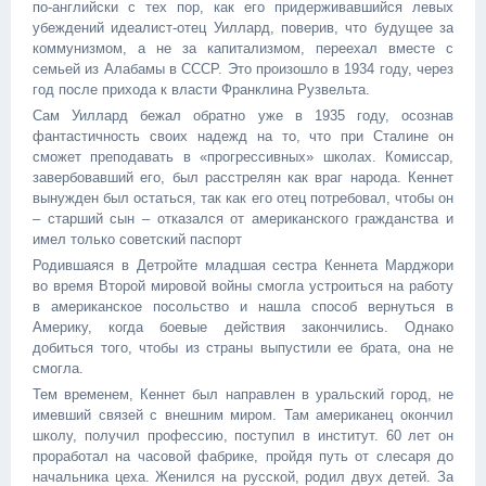
по-английски с тех пор, как его придерживавшийся левых
убеждений идеалист-отец Уиллард, поверив, что будущее за
коммунизмом, а не за капитализмом, переехал вместе с
семьей из Алабамы в СССР. Это произошло в 1934 году, через
год после прихода к власти Франклина Рузвельта.
Сам Уиллард бежал обратно уже в 1935 году, осознав
фантастичность своих надежд на то, что при Сталине он
сможет преподавать в «прогрессивных» школах. Комиссар,
завербовавший его, был расстрелян как враг народа. Кеннет
вынужден был остаться, так как его отец потребовал, чтобы он
– старший сын – отказался от американского гражданства и
имел только советский паспорт
Родившаяся в Детройте младшая сестра Кеннета Марджори
во время Второй мировой войны смогла устроиться на работу
в американское посольство и нашла способ вернуться в
Америку, когда боевые действия закончились. Однако
добиться того, чтобы из страны выпустили ее брата, она не
смогла.
Тем временем, Кеннет был направлен в уральский город, не
имевший связей с внешним миром. Там американец окончил
школу, получил профессию, поступил в институт. 60 лет он
проработал на часовой фабрике, пройдя путь от слесаря до
начальника цеха. Женился на русской, родил двух детей. За