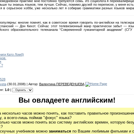
 в ежедневной практике мне постоянно требуются семь. Из социолога я переквалифи
ьше ты знаешь языков, тем лучше. Сейчас, помимо друзей по переписке, у меня есть 
 в серьезное хобби, уже несколько лет я собираю грамматики разных языков мира 
опулярны: многие помнят, как в советское время говорить по-английски на телеэк
спанский — Дон Кихот. Сейчас этот телевизионный жанр практически забыт — язы
ского образовательного телеканала “Современной гуманитарной академии” (СГУ
ги Като Ломб)
ков.
я
 ?
3528
veta
(30.01.2008) | Автор:
Валентина ПЕРЕВЕДЕНЦЕВА
нг:
1.0
|
Вы овладеете английским!
а несколько часов можно понять, как поставить правильное произношение
, а всего-лишь поймав "фокус" языка?
олько часов можно понять всю систему английских времен, которую без
х?
 скучных учебников можно
заниматься
по Вашим любимым фильмам и се