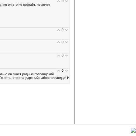
0
, но он это не сознаёт, не хочет
0
0
0
0
льно он знает родные голландский
о есть, это стандартный набор голландца! И