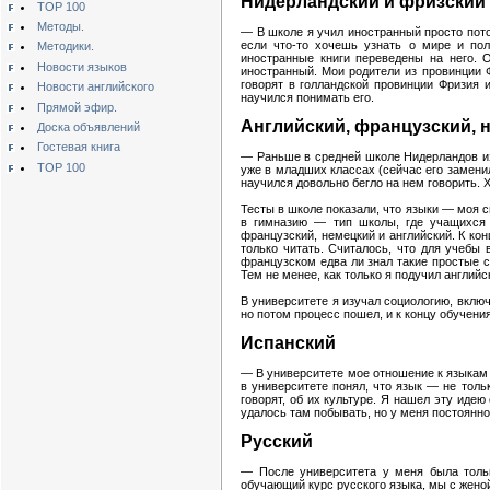
Нидерландский и фризский
TOP 100
Методы.
— В школе я учил иностранный просто потом
если что-то хочешь узнать о мире и пол
Методики.
иностранные книги переведены на него. О
Новости языков
иностранный. Мои родители из провинции Ф
говорят в голландской провинции Фризия 
Новости английского
научился понимать его.
Прямой эфир.
Английский, французский, 
Доска объявлений
Гостевая книга
— Раньше в средней школе Нидерландов изу
TOP 100
уже в младших классах (сейчас его заменил
научился довольно бегло на нем говорить.
Тесты в школе показали, что языки — моя с
в гимназию — тип школы, где учащихся г
французский, немецкий и английский. К кон
только читать. Считалось, что для учебы 
французском едва ли знал такие простые с
Тем не менее, как только я подучил англий
В университете я изучал социологию, включ
но потом процесс пошел, и к концу обучения
Испанский
— В университете мое отношение к языкам и
в университете понял, что язык — не толь
говорят, об их культуре. Я нашел эту иде
удалось там побывать, но у меня постоянно
Русский
— После университета у меня была тольк
обучающий курс русского языка, мы с женой