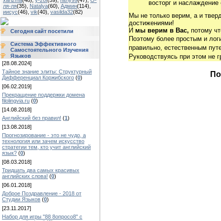
xarizma
(48)
,
y-zof
(59)
,
hitriy99
(47)
,
О-
восторг и наслаждение 
ля-ля
(35)
,
Natalya
(60)
,
Админ
(114)
,
иисус
(46)
,
vik
(40)
,
vasilda32
(82)
Мы не только верим, а и твер
достижениями!
И
мы верим в Вас,
потому чт
Сегодня сайт посетили
Поэтому более простым и ло
Система Эффективного
правильно, естественным путе
Самостоятельного Изучения
Языков
Руководствуясь при этом не 
[28.08.2024]
Тайное знание элиты: Структурный
По
Дифференциал Коржибского
(
0
)
[06.02.2019]
Прекращение поддержки домена
filolingvia.ru
(
0
)
[14.08.2018]
Английский без правил!
(
1
)
[13.08.2018]
Прогнозирование - это не чудо, а
технология или зачем искусство
стратегии тем, кто учит английский
язык?
(
0
)
[08.03.2018]
Тридцать два самых красивых
английских слова!
(
0
)
[06.01.2018]
Доброе Поздравление - 2018 от
Студии Языков
(
0
)
[23.11.2017]
Набор для игры "88 8опросо8" с