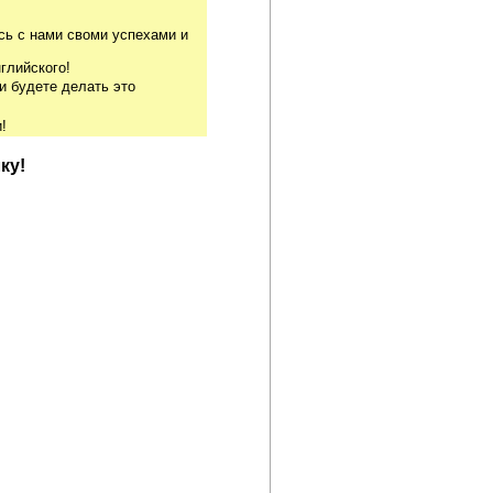
сь с нами своми успехами и
глийского!
и будете делать это
!
ку!