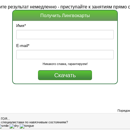
ите
результат
немедленно - приступайте к занятиям прямо с
Получить Лингвокарты
Имя
*
E-mail
*
Никакого спама, гарантируем!
Порядок
 ГОЯ...
и специалистами по навязчивым состояниям?