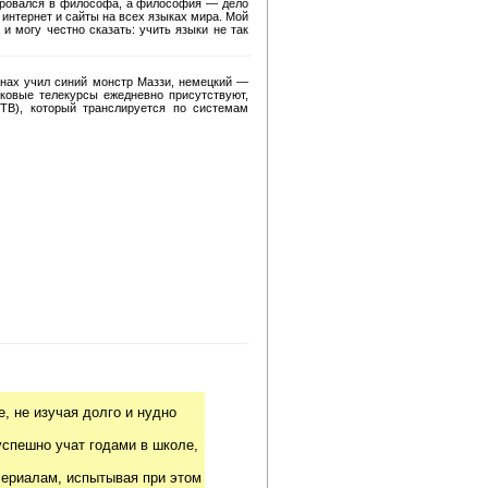
цировался в философа, а философия — дело
интернет и сайты на всех языках мира. Мой
и могу честно сказать: учить языки не так
ранах учил синий монстр Маззи, немецкий —
ковые телекурсы ежедневно присутствуют,
 ТВ), который транслируется по системам
, не изучая долго и нудно
успешно учат годами в школе,
риалам, испытывая при этом