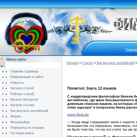
Главна
Меню сайта
Начало
»
Статьи
»
Как выучить английский
Главная страница
Информация о сайте
Новости
Каталог статей
Полиглот. Знать 12 языков
Рейтинг статей
С нидерландским философом Хенком бей
Каталог ресурсов
английском, где мало бессмысленного ф
длинным списком языков, на которых эт
Каталог ссылок
плюс карьера" я попросила Хенка расска
Как выучить английский
www.flork.de
Форум
Фотоальбом
— Когда люди спрашивают меня о секрете из
большинства это нереально: максимум, что 
Рефераты по языкам
не было чувства, что вы его учите: вы им п
Гостевая книга