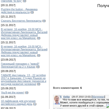
глаголом "to buy"
(
0
)
Получ
[20.11.2017]
Pushing the button - Динамика
действия в реальности
(
0
)
[15.11.2017]
Скачать Бесплатно Лингвокарты
(
0
)
[15.11.2017]
В четверг, 16 ноября, 19.00 МСК -
Интерактивная Лингвокарта. Виталий
Диброва представляет новый
мастер-класс на Марафоне.
(
0
)
[15.11.2017]
В четверг, 16 ноября, 19.00 МСК -
Интерактивная Лингвокарта. Виталий
Диброва представляет новый
мастер-класс на Марафоне.
(
0
)
[23.09.2017]
Говорящий тренажер с "живой"
Лингвокартой на 2-х языках
(
0
)
[20.09.2017]
ТАВАЛЕ фестиваль: 13 - 22 октября
2017 в Харькове. Студия Языков на
крупнейшем фестивале тренингов и
методов развития человека!
(
0
)
Всего комментариев:
6
[15.09.2017]
You'll get the power!
(
0
)
6
tivita
[
Материал
]
[11.09.2017]
(26.07.2010 13:02)
Что-то вам все мерещится, то геи, то
10 лайфхаков для изучения
Может, хотите пообщаться с хорошим
английского каждый день
(
1
)
У меня много друзей в этой сфере...
[07.09.2017]