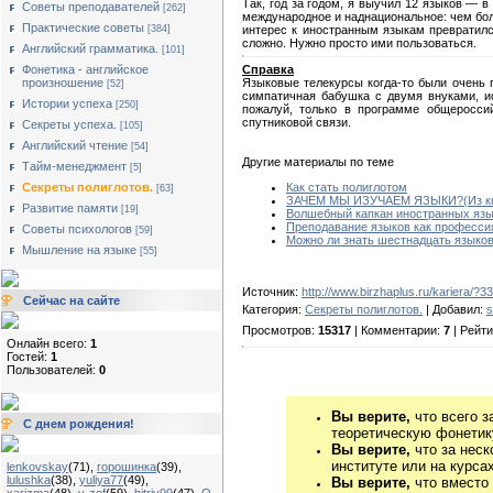
Так, год за годом, я выучил 12 языков —
Советы преподавателей
[262]
международное и наднациональное: чем бол
Практические советы
интерес к иностранным языкам превратился
[384]
сложно. Нужно просто ими пользоваться.
Английский грамматика.
[101]
Фонетика - английское
Справка
произношение
Языковые телекурсы когда-то были очень п
[52]
симпатичная бабушка с двумя внуками, и
Истории успеха
[250]
пожалуй, только в программе общероссий
спутниковой связи.
Секреты успеха.
[105]
Английский чтение
[54]
Другие материалы по теме
Тайм-менеджмент
[5]
Секреты полиглотов.
Как стать полиглотом
[63]
ЗАЧЕМ МЫ ИЗУЧАЕМ ЯЗЫКИ?(Из кни
Развитие памяти
[19]
Волшебный капкан иностранных язы
Преподавание языков как професси
Советы психологов
[59]
Можно ли знать шестнадцать языков
Мышление на языке
[55]
Источник:
http://www.birzhaplus.ru/kariera/?3
Сейчас на сайте
Категория:
Секреты полиглотов.
| Добавил:
s
Просмотров:
15317
| Комментарии:
7
| Рейти
Онлайн всего:
1
Гостей:
1
Пользователей:
0
Вы верите,
что всего з
С днем рождения!
теоретическую фонетику
Вы верите,
что за неск
институте или на курса
lenkovskay
(71)
,
горошинка
(39)
,
lulushka
(38)
,
yuliya77
(49)
,
Вы верите,
что вместо