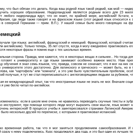
у, что был обязан это делать. Когда ваш родной язык такой редкий, как мой — ниде
учить хорошее образование. Нидерландский является родным всего для 23 милл
т любого нидерландца ждут, что он знает, по крайней мере, английский! Кстати, 
ризия, где люди также говорят и на фризском языке (этот редкий язык относится к 
и в северной Германии — прим. В.П.). У нашей семьи было много говорящих на фр
немецкий
чали три языка: английский, французский и немецкий. Французский, который счита
и английским). Только теперь, 35 лет спустя, когда я могу ежедневно практиковать е
 Хотя некоторые фразы я помню еще с тех школьных времен.
ильная сторона. Правда, мне кажется, что в некоторых вещах я сильнее... Но тогда дл
отовят к университету и где языки занимают особенно важное место. Нам преп
цу обучения я знал семь языков, что, правда, совсем не означает, что я мог на них с
в университете этого достаточно. Для латинского и греческого — может быть, но в
лова, как “картофель” или “комната”, а это уже было чувствительным пробелом, особ
ский получше, я тут же стал переписываться с англоговорящими людьми за рубежом, ч
ая ее международный опыт, так что иностранные языки не знать не мог. Вначале соц
 я уже бегло читал по-английски.
зменилось: если в школе мне очень не нравилось переводить скучные тексты и зубрит
ко инструмент, при помощи которого люди могут выразить свои мысли, язык может к
ю очень интересной! В процессе учебы я заинтересовался странами Латинской Америк
 было несколько друзей по переписке, с которыми я практиковал испанский.
о временная работа, так что я мог заняться продолжением самообразования. И к
 сразу к нему подключились. Курс продолжался два года, и это был один из лучших 