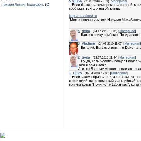
5
n1954
[
Материал
]
(25.07.2010 21:53)
Прямая Линия Поддержки.
(
0
)
Если бы не тратили время на гегелей, могл
пробуждаться для новой жизни.
http://mi.anihost.ru
"Мир интерлингвистики Николая Михайленко
4
tivita
[
Материал
]
(24.07.2010 12:31)
Вашего полку прибыло! Поздравляю!
3
Vladimir
[
Материал
]
(24.07.2010 11:05)
Виталий, Вы заметили, что Duko - эт
2
tivita
[
Материал
]
(23.07.2010 21:44)
Ну да, если человек владеет более ч
Чего и вам желаю!
Или, по Вашему мнению, полиглот дол
1
Duko
[
Материал
]
(16.04.2009 19:00)
Если таким образом считать языки, котор
и фризский, плюс немецкий и английский, к
причем здесь "Полиглот о 12 языках", когда