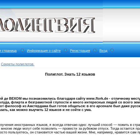
я страница
Информация о сайте
Регистрация
Вход
»
Секреты полиглотов.
Полиглот. Знать 12 языков
 де ВЕХОМ мы познакомились благодаря сайту www.flork.de - отличному месту
луда, флирта и безграмотной глупости и много интересных людей со всего зем
от философ из Амстердама был готов общаться: в его арсенале был даже русс
зать, как можно выучить 12 языков и не сойти с ума.
учения иностранных языков, я всегда отвечаю одно: лучший способ — пожить в стран
многие люди могут себе позволить — провести за рубежом отпуск. Тогда остается пр
росто пользуетесь, он становится частью вашей жизни. Мне, например, нравится сам п