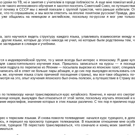
о уроки по ТВ, но и занятия с учителем в городе поблизости. А еще мне помогал мой д
сле такого интенсивного обучения я захотел посетить Советский Союз, но путешеств
от почему в СССР мы с женой поехали с группой туристов, чего раньше избегали. О
е, что-то спрашивали, и мы могли ответить на вполне понятном русском! Правда, два
уже общались на немецком и английском, поскольку по-русски я мог уже только
а, зато научился видеть структуру каждого языка, улавливать взаимосвязи между 
другие языки, которые до этого никогда не учил, но которые были родственны тем, ч
е заглядывая в словари и учебники.
ся к индоевропейской группе, то у меня всегда был интерес к японскому. Я даже ку
для самостоятельного изучения язык. Пришлось записаться на курсы — я посещал
моя подруга по переписке из Японии — посылала вырезки из японских газет, специаль
 написать ей в ответ не больше пары абзацев, и до сих пор вынужден использовать сло
ь же, изучение языка стало причиной посещения страны), мы все-таки общались по
смотря на это, опыт изучения японского был очень полезен, а путешествие в Страну 
 по телевизору начал транслироваться курс китайского. Конечно, я начал его смотре
в конце концов, вынужден был отказаться от этой затеи, поскольку изучать японский и
ие иероглифов, значение которых в этих языках различно. С тех пор я прилично подз
с к тюркским языкам. И снова помогло телевидение: начался курс турецкого, в допо
ись, я перешел на просмотр турецких телеканалов. В языковом отношении мне особ
татов, турецкое ТВ перестало транслироваться, что означало и конец моих занятий.
ниматься.