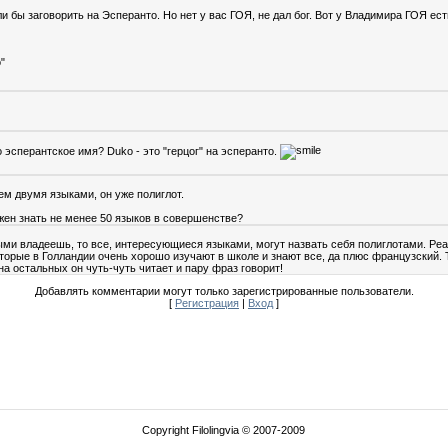
и бы заговорить на Эсперанто. Но нет у вас ГОЯ, не дал бог. Вот у Владимира ГОЯ есть
"
о эсперантское имя? Duko - это "герцог" на эсперанто.
ем двумя языками, он уже полиглот.
жен знать не менее 50 языков в совершенстве?
ыми владеешь, то все, интересующиеся языками, могут назвать себя полиглотами. Реа
оторые в Голландии очень хорошо изучают в школе и знают все, да плюс французский. Т
 на остальных он чуть-чуть читает и пару фраз говорит!
Добавлять комментарии могут только зарегистрированные пользователи.
[
Регистрация
|
Вход
]
Copyright Filolingvia © 2007-2009