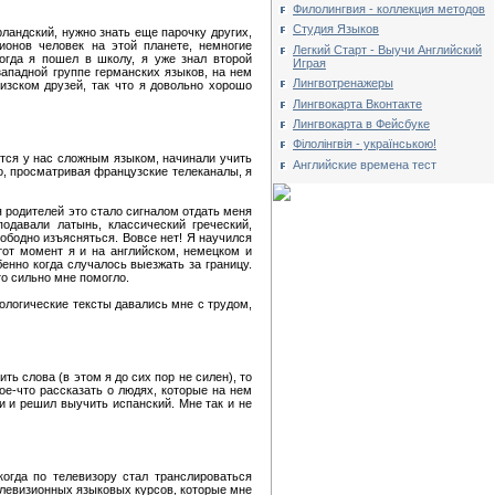
Филолингвия - коллекция методов
Студия Языков
рландский, нужно знать еще парочку других,
ионов человек на этой планете, немногие
Легкий Старт - Выучи Английский
когда я пошел в школу, я уже знал второй
Играя
западной группе германских языков, на нем
Лингвотренажеры
изском друзей, так что я довольно хорошо
Лингвокарта Вконтакте
Лингвокарта в Фейсбуке
Філолінгвія - українською!
ется у нас сложным языком, начинали учить
Английские времена тест
го, просматривая французские телеканалы, я
я родителей это стало сигналом отдать меня
одавали латынь, классический греческий,
вободно изъясняться. Вовсе нет! Я научился
 тот момент я и на английском, немецком и
енно когда случалось выезжать за границу.
то сильно мне помогло.
иологические тексты давались мне с трудом,
ь слова (в этом я до сих пор не силен), то
ое-что рассказать о людях, которые на нем
и и решил выучить испанский. Мне так и не
огда по телевизору стал транслироваться
телевизионных языковых курсов, которые мне