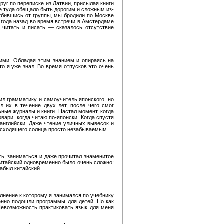
руг по переписке из Латвии, присылая книги
ие туда обещало быть дорогим и сложным из-
тбившись от группы, мы бродили по Москве
 года назад во время встречи в Амстердаме
 читать и писать — сказалось отсутствие
ними. Обладая этим знанием и опираясь на
то я уже знал. Во время отпусков это очень
пил грамматику и самоучитель японского, но
 их в течение двух лет, после чего смог
ные журналы и книги. Настал момент, когда
вари, когда читаю по-японски. Когда спустя
-английски. Даже чтение уличных вывесок и
восходящего солнца просто незабываемым.
ть, заниматься и даже прочитал знаменитое
 китайский одновременно было очень сложно:
абыл китайский.
лнение к которому я занимался по учебнику
енно подошли программы для детей. Но как
 Невозможность практиковать язык для меня