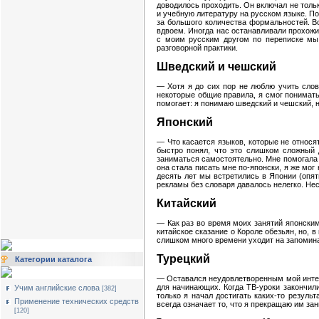
доводилось проходить. Он включал не тольк
и учебную литературу на русском языке. По
за большого количества формальностей. В
вдвоем. Иногда нас останавливали прохожи
с моим русским другом по переписке мы 
разговорной практики.
Шведский и чешский
— Хотя я до сих пор не люблю учить слов
некоторые общие правила, я смог понимать 
помогает: я понимаю шведский и чешский, н
Японский
— Что касается языков, которые не относят
быстро понял, что это слишком сложный 
заниматься самостоятельно. Мне помогала 
она стала писать мне по-японски, я же мог
десять лет мы встретились в Японии (опят
рекламы без словаря давалось нелегко. Не
Китайский
— Как раз во время моих занятий японским
китайское сказание о Короле обезьян, но, 
слишком много времени уходит на запоминан
Турецкий
Категории каталога
— Оставался неудовлетворенным мой интере
для начинающих. Когда ТВ-уроки закончил
Учим английские слова
[382]
только я начал достигать каких-то резуль
Применение технических средств
всегда означает то, что я прекращаю им за
[120]