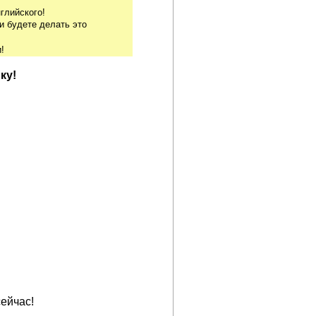
глийского!
и будете делать это
!
ку!
ейчас!