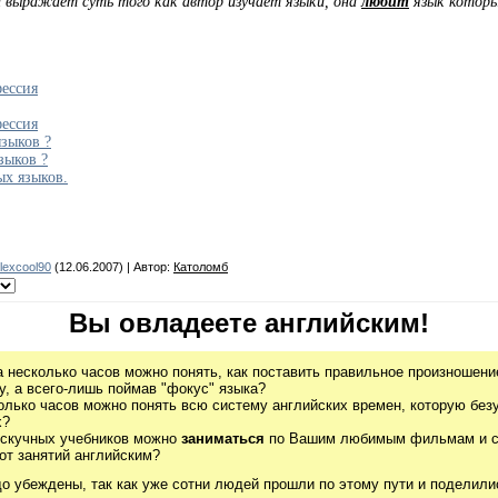
и выражает суть того как автор изучает языки, она
любит
язык которы
фессия
фессия
зыков ?
зыков ?
х языков.
lexcool90
(12.06.2007) | Автор:
Католомб
Вы овладеете английским!
а несколько часов можно понять, как поставить правильное произношение
, а всего-лишь поймав "фокус" языка?
олько часов можно понять всю систему английских времен, которую без
х?
 скучных учебников можно
заниматься
по Вашим любимым фильмам и се
от занятий английским?
до убеждены, так как уже сотни людей прошли по этому пути и поделили