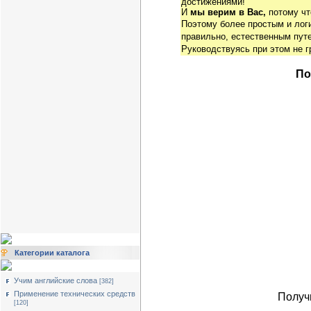
достижениями!
И
мы верим в Вас,
потому чт
Поэтому более простым и ло
правильно, естественным путе
Руководствуясь при этом не 
По
Категории каталога
Учим английские слова
[382]
Применение технических средств
Получ
[120]