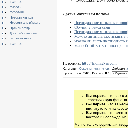
·
Влюбилась! Вот, одно слово 
TOP 100
Методы.
Методики.
Другие материалы по теме
Новости языков
Преподавание языков как про
Новости английского
Обучая, учимся сами.
Прямой эфир.
Преподавание языков как про
Доска объявлений
Можно ли знать шестнадцать я
Гостевая книга
можно ли знать шестнадцать я
TOP 100
волшебный капкан иностранны
Источник:
http://filolingvia.com
Категория:
Секреты полиглотов.
| Добавил:
a
Просмотров:
3585
| Рейтинг:
0.0
|
Вы верите,
что всего з
теоретическую фонетику
Вы верите,
что за неск
институте или на курса
Вы верите,
что вместо
восторг и наслаждение 
Мы не только верим, а и твер