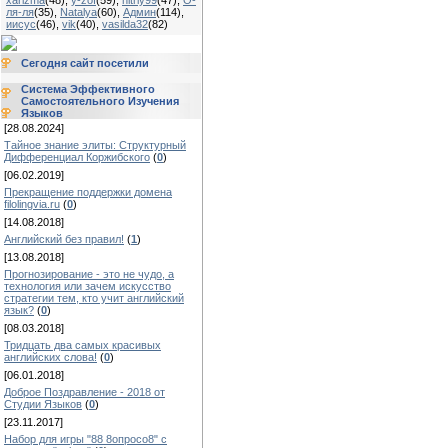
xarizma
(48)
,
y-zof
(59)
,
hitriy99
(47)
,
О-
ля-ля
(35)
,
Natalya
(60)
,
Админ
(114)
,
иисус
(46)
,
vik
(40)
,
vasilda32
(82)
Сегодня сайт посетили
Система Эффективного
Самостоятельного Изучения
Языков
[28.08.2024]
Тайное знание элиты: Структурный
Дифференциал Коржибского
(
0
)
[06.02.2019]
Прекращение поддержки домена
filolingvia.ru
(
0
)
[14.08.2018]
Английский без правил!
(
1
)
[13.08.2018]
Прогнозирование - это не чудо, а
технология или зачем искусство
стратегии тем, кто учит английский
язык?
(
0
)
[08.03.2018]
Тридцать два самых красивых
английских слова!
(
0
)
[06.01.2018]
Доброе Поздравление - 2018 от
Студии Языков
(
0
)
[23.11.2017]
Набор для игры "88 8опросо8" с