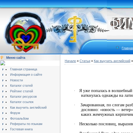
Главна
Меню сайта
Начало
»
Статьи
»
Как выучить английский
Главная страница
Информация о сайте
Новости
Каталог статей
·
Я уже попалась в волшебный
Рейтинг статей
наткнулась однажды на лати
Каталог ресурсов
Каталог ссылок
·
Зачарованная, по слогам раз
Как выучить английский
дословно: «юность — ветер» )
Форум
каких жемчужных кирпичико
Фотоальбом
·
Несколько пословиц, выразив
Рефераты по языкам
Гостевая книга