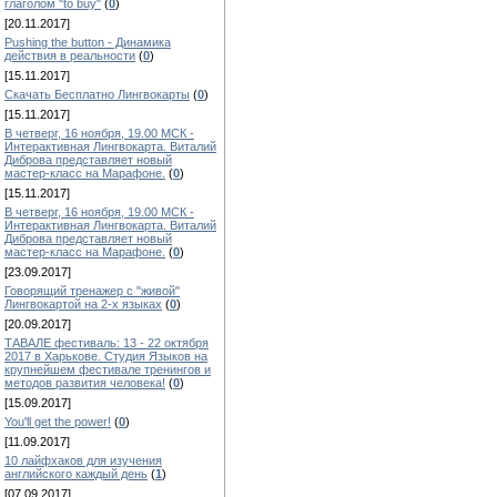
глаголом "to buy"
(
0
)
[20.11.2017]
Pushing the button - Динамика
действия в реальности
(
0
)
[15.11.2017]
Скачать Бесплатно Лингвокарты
(
0
)
[15.11.2017]
В четверг, 16 ноября, 19.00 МСК -
Интерактивная Лингвокарта. Виталий
Диброва представляет новый
мастер-класс на Марафоне.
(
0
)
[15.11.2017]
В четверг, 16 ноября, 19.00 МСК -
Интерактивная Лингвокарта. Виталий
Диброва представляет новый
мастер-класс на Марафоне.
(
0
)
[23.09.2017]
Говорящий тренажер с "живой"
Лингвокартой на 2-х языках
(
0
)
[20.09.2017]
ТАВАЛЕ фестиваль: 13 - 22 октября
2017 в Харькове. Студия Языков на
крупнейшем фестивале тренингов и
методов развития человека!
(
0
)
[15.09.2017]
You'll get the power!
(
0
)
[11.09.2017]
10 лайфхаков для изучения
английского каждый день
(
1
)
[07.09.2017]