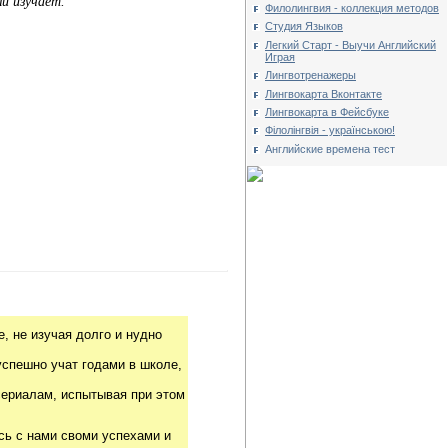
й изучает.
Филолингвия - коллекция методов
Студия Языков
Легкий Старт - Выучи Английский
Играя
Лингвотренажеры
Лингвокарта Вконтакте
Лингвокарта в Фейсбуке
Філолінгвія - українською!
Английские времена тест
, не изучая долго и нудно
успешно учат годами в школе,
риалам, испытывая при этом
сь с нами своми успехами и