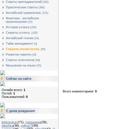
Советы преподавателей
[262]
Практические советы
[384]
Английский грамматика.
[101]
Фонетика - английское
произношение
[52]
Истории успеха
[250]
Секреты успеха.
[105]
Английский чтение
[54]
Тайм-менеджмент
[5]
Секреты полиглотов.
[63]
Развитие памяти
[19]
Советы психологов
[59]
Мышление на языке
[55]
Сейчас на сайте
Онлайн всего:
1
Всего комментариев:
0
Гостей:
1
Пользователей:
0
С днем рождения!
lenkovskay
(71)
,
горошинка
(39)
,
lulushka
(38)
,
yuliya77
(49)
,