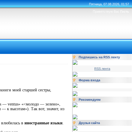
Пятница, 07.08.2026, 01:57
Приветствую Вас
Гость
Подпишись на RSS ленту
RSS лента
Форма входа
я книги моей старшей сестры,
Рекомендуем
us — ventus» «<молодо — зелено»,
ы — к высотам»). Так вот, значит, из
я влюбилась в
иностранные
языки
.
Друзья сайта