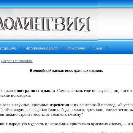
я страница
Информация о сайте
Регистрация
Вход
»
Секреты полиглотов.
Волшебный капкан иностранных языков.
 капкан
иностранных языков
. Сама я латынь еще не изучала, но, листа
нские поговорки.
бирала я звучные, красивые
изречения
и их венгерский перевод: «Juvent
, «Per angusta ad augusta» («лиха беда начало», дословно: «через теснин
в можно строить мосты от смысла к смыслу?
ших народную мудрость в нескольких кристально красивых словах, -- и 