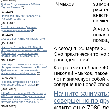
[06.01.2018]
затмен
Доброе Поздравление - 2018 от
Студии Языков
(
0
)
расста
[23.11.2017]
внести
Набор для игры "88 8опросо8" с
глаголом "to buy"
(
0
)
свежее
[20.11.2017]
Pushing the button - Динамика
А что 
действия в реальности
(
0
)
новая 
[15.11.2017]
Скачать Бесплатно Лингвокарты
(
0
)
помощь
[15.11.2017]
А сегодня, 20 марта 20
В четверг, 16 ноября, 19.00 МСК -
Интерактивная Лингвокарта. Виталий
Оно практически точно 
Диброва представляет новый
мастер-класс на Марафоне.
(
0
)
равноденствия!
[15.11.2017]
В четверг, 16 ноября, 19.00 МСК -
Как рассчитал более 4
Интерактивная Лингвокарта. Виталий
Диброва представляет новый
Николай Чмыхов, такое
мастер-класс на Марафоне.
(
0
)
[23.09.2017]
лет и знаменует собой 
Говорящий тренажер с "живой"
совершенно новой эпохи
Лингвокартой на 2-х языках
(
0
)
[20.09.2017]
Начните занимать
ТАВАЛЕ фестиваль: 13 - 22 октября
2017 в Харькове. Студия Языков на
совершенно по дру
крупнейшем фестивале тренингов и
методов развития человека!
(
0
)
ждите еще 7980 ле
[15.09.2017]