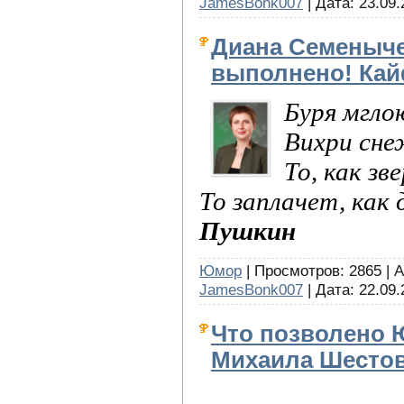
JamesBonk007
| Дата:
23.09.
Диана Семеныче
выполнено! Кай
Буря мгло
Вихри сне
То, как зв
То заплачет, как 
Пушкин
Юмор
| Просмотров: 2865 | 
JamesBonk007
| Дата:
22.09.
Что позволено 
Михаила Шесто