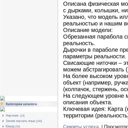
Описана физическая мо
с дырками, колышки, ни
Указано, что модель и
реальностью и нашим в
Описание модели:
Обрезанная парабола с
реальность.
Дырочки в параболе пр
параметры реальности.
Свисающие ниточки – э
можем абстрагировать (
На более высоком уров
объект (например, ручк
(колпачок, стержень, ос
На следующем уровне м
описания объекта.
Категории каталога
Ключевая идея: Карта (
территории (реальность
Научная.
[13]
Зачем изучать язык
[100]
Секреты успеха.
| Просмотро
Юмор
[53]