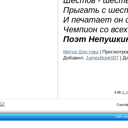
Шестов - шеств
Прыгать с шес
И печатает он с
Чемпион со всех
Поэт Непушки
Метод Шестова
| Просмотров
Добавил:
JamesBonk007
| Д
1-10
11-2
Copyrigh
Сайт уп