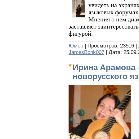
увидеть на экранах
языковых форумах
Мнения о нем диам
заставляет заинтересоват
фигурой.
Юмор
| Просмотров: 23516 |
JamesBonk007
| Дата:
25.09.
Ирина Арамова –
новорусского я