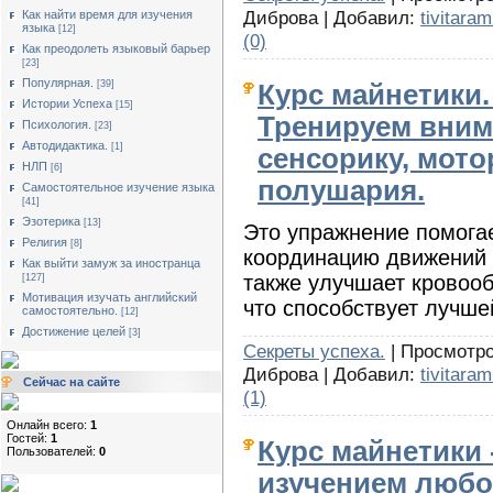
Диброва | Добавил:
tivitaram
Как найти время для изучения
языка
[12]
(0)
Как преодолеть языковый барьер
[23]
Популярная.
[39]
Курс майнетики.
Истории Успеха
[15]
Тренируем вним
Психология.
[23]
Автодидактика.
[1]
сенсорику, мото
НЛП
[6]
полушария.
Cамостоятельное изучение языка
[41]
Эзотерика
[13]
Это упражнение помогае
Религия
[8]
координацию движений 
Как выйти замуж за иностранца
также улучшает кровооб
[127]
Мотивация изучать английский
что способствует лучше
самостоятельно.
[12]
Достижение целей
[3]
Секреты успеха.
| Просмотро
Диброва | Добавил:
tivitaram
Сейчас на сайте
(1)
Онлайн всего:
1
Гостей:
1
Курс майнетики 
Пользователей:
0
изучением любо