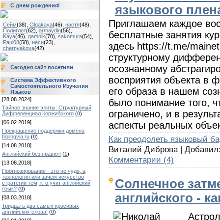
С днем рождения!
языкового плен
Приглашаем каждое вос
Сейм
(38)
,
Olgakaya
(46)
,
настя
(48)
,
Полиглот
(62)
,
armaydin
(56)
,
бесплатные занятия кур
Kaya
(46)
,
gamnik
(70)
,
sakomura
(54)
,
Paul08
(58)
,
неси
(23)
,
здесь https://t.me/maine
chernyakova
(42)
структурному дифферен
осознанному абстрагир
Сегодня сайт посетили
восприятия объекта в 
Система Эффективного
Самостоятельного Изучения
его образа в нашем соз
Языков
[28.08.2024]
было понимание того, ч
Тайное знание элиты: Структурный
ограничено, и в резуль
Дифференциал Коржибского
(
0
)
[06.02.2019]
аспекты реальных объек
Прекращение поддержки домена
filolingvia.ru
(
0
)
Как преодолеть языковый б
[14.08.2018]
Виталий Диброва | Добавил
Английский без правил!
(
1
)
Комментарии (4)
[13.08.2018]
Прогнозирование - это не чудо, а
технология или зачем искусство
Солнечное затм
стратегии тем, кто учит английский
язык?
(
0
)
английского - к
[08.03.2018]
Тридцать два самых красивых
английских слова!
(
0
)
Астрол