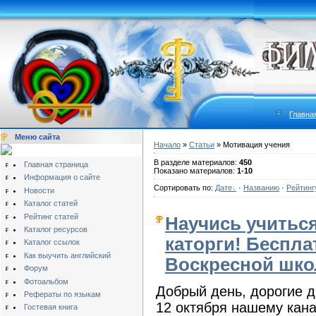
Главна
Меню сайта
Начало
»
Статьи
» Мотивация учения
В разделе материалов:
450
Главная страница
Показано материалов:
1-10
Информация о сайте
Сортировать по:
Дате
·
Названию
·
Рейтинг
Новости
Каталог статей
Рейтинг статей
Научись учиться
Каталог ресурсов
каторги! Беспла
Каталог ссылок
Как выучить английский
Воскресной шко
Форум
Фотоальбом
Добрый день, дорогие д
Рефераты по языкам
12 октября нашему кан
Гостевая книга