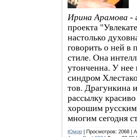
Ирина Арамова
- 
проекта "Увлекат
настолько духовна
говорить о ней в
стиле. Она интелл
утонченна. У нее
синдром Хлестако
тов. Драгункина 
рассылку красив
хорошим русским 
многим сегодня ст
Юмор
| Просмотров: 2068 | 