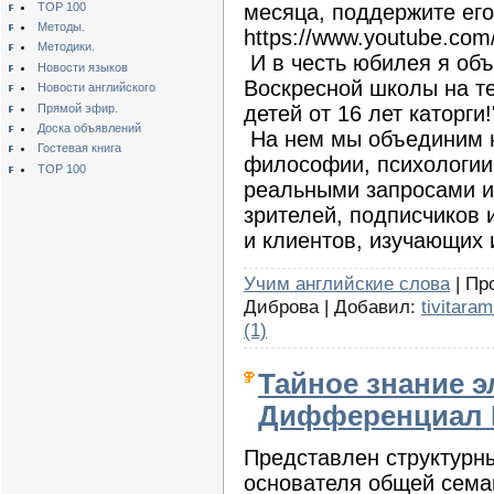
TOP 100
месяца, поддержите его
Методы.
https://www.youtube.com
Методики.
И в честь юбилея я об
Новости языков
Воскресной школы на те
Новости английского
Прямой эфир.
детей от 16 лет каторги!
Доска объявлений
На нем мы объединим 
Гостевая книга
философии, психологии,
TOP 100
реальными запросами и
зрителей, подписчиков 
и клиентов, изучающих
Учим английские слова
| Пр
Диброва | Добавил:
tivitaram
(1)
Тайное знание 
Дифференциал 
Представлен структурн
основателя общей сема