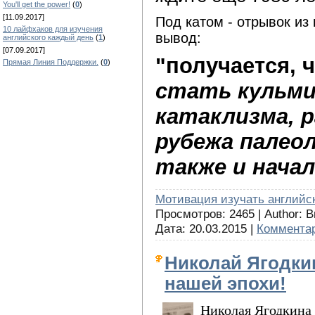
You'll get the power!
(
0
)
[11.09.2017]
Под катом - отрывок из
10 лайфхаков для изучения
вывод:
английского каждый день
(
1
)
[07.09.2017]
"получается, 
Прямая Линия Поддержки.
(
0
)
стать кульми
катаклизма, р
рубежа палео
также и начал
Мотивация изучать английс
Просмотров: 2465 | Author:
Дата:
20.03.2015
|
Комментар
Николай Ягодкин
нашей эпохи!
Николая Ягодкина 