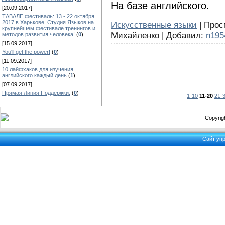
На базе английского.
[20.09.2017]
ТАВАЛЕ фестиваль: 13 - 22 октября
2017 в Харькове. Студия Языков на
Искусственные языки
| Прос
крупнейшем фестивале тренингов и
Михайленко | Добавил:
n195
методов развития человека!
(
0
)
[15.09.2017]
You'll get the power!
(
0
)
[11.09.2017]
10 лайфхаков для изучения
английского каждый день
(
1
)
[07.09.2017]
Прямая Линия Поддержки.
(
0
)
1-10
11-20
21-
Copyrigh
Сайт уп