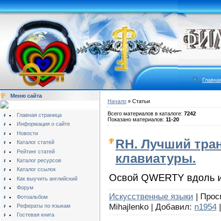
Главна
Меню сайта
Начало
» Статьи
Всего материалов в каталоге:
7242
Главная страница
Показано материалов:
11-20
Информация о сайте
Новости
RH. Лучший тра
Каталог статей
Рейтинг статей
клавиатуры.
Каталог ресурсов
Каталог ссылок
Освой QWERTY вдоль и
Как выучить английский
Форум
Искусственные языки
| Просм
Фотоальбом
Mihajlenko | Добавил:
n1954
|
Рефераты по языкам
Гостевая книга