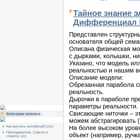
Тайное знание 
Дифференциал 
Представлен структурн
основателя общей сема
Описана физическая мо
с дырками, колышки, ни
Указано, что модель и
реальностью и нашим в
Описание модели:
Обрезанная парабола с
реальность.
Дырочки в параболе пр
параметры реальности.
Свисающие ниточки – э
Категории каталога
можем абстрагировать (
На более высоком уров
Как выучить английский
[1911]
Преподаватели. Советы и
объект (например, ручк
секреты.
[61]