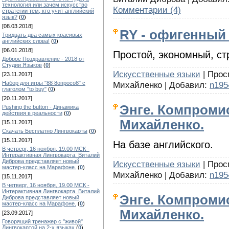
технология или зачем искусство
Комментарии (4)
стратегии тем, кто учит английский
язык?
(
0
)
[08.03.2018]
RY - офигенный 
Тридцать два самых красивых
английских слова!
(
0
)
[06.01.2018]
Простой, экономный, ст
Доброе Поздравление - 2018 от
Студии Языков
(
0
)
Искусственные языки
| Прос
[23.11.2017]
Набор для игры "88 8опросо8" с
Михайленко | Добавил:
n195
глаголом "to buy"
(
0
)
[20.11.2017]
Энге. Компроми
Pushing the button - Динамика
действия в реальности
(
0
)
Михайленко.
[15.11.2017]
Скачать Бесплатно Лингвокарты
(
0
)
[15.11.2017]
На базе английского.
В четверг, 16 ноября, 19.00 МСК -
Интерактивная Лингвокарта. Виталий
Диброва представляет новый
Искусственные языки
| Прос
мастер-класс на Марафоне.
(
0
)
Михайленко | Добавил:
n195
[15.11.2017]
В четверг, 16 ноября, 19.00 МСК -
Интерактивная Лингвокарта. Виталий
Энге. Компроми
Диброва представляет новый
мастер-класс на Марафоне.
(
0
)
Михайленко.
[23.09.2017]
Говорящий тренажер с "живой"
Лингвокартой на 2-х языках
(
0
)