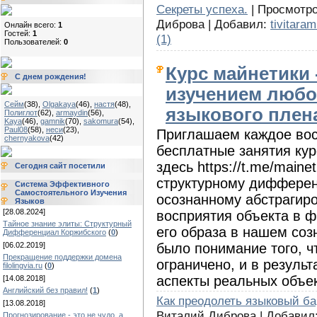
Секреты успеха.
| Просмотро
Диброва | Добавил:
tivitaram
Онлайн всего:
1
Гостей:
1
(1)
Пользователей:
0
Курс майнетики 
С днем рождения!
изучением любо
Сейм
(38)
,
Olgakaya
(46)
,
настя
(48)
,
языкового плен
Полиглот
(62)
,
armaydin
(56)
,
Kaya
(46)
,
gamnik
(70)
,
sakomura
(54)
,
Paul08
(58)
,
неси
(23)
,
Приглашаем каждое вос
chernyakova
(42)
бесплатные занятия кур
здесь https://t.me/maine
Сегодня сайт посетили
структурному дифферен
Система Эффективного
Самостоятельного Изучения
осознанному абстрагир
Языков
[28.08.2024]
восприятия объекта в 
Тайное знание элиты: Структурный
его образа в нашем соз
Дифференциал Коржибского
(
0
)
было понимание того, ч
[06.02.2019]
Прекращение поддержки домена
ограничено, и в резуль
filolingvia.ru
(
0
)
аспекты реальных объек
[14.08.2018]
Английский без правил!
(
1
)
Как преодолеть языковый б
[13.08.2018]
Виталий Диброва | Добавил
Прогнозирование - это не чудо, а