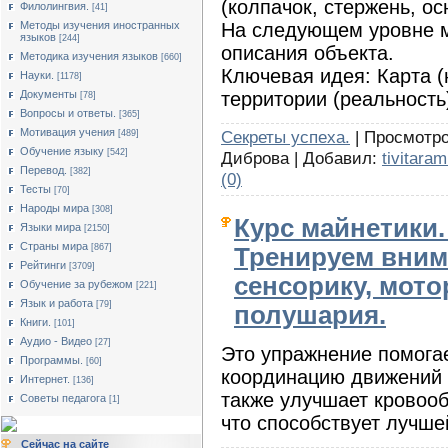
(колпачок, стержень, ос
Филолингвия.
[41]
На следующем уровне м
Методы изучения иностранных
языков
[244]
описания объекта.
Методика изучения языков
[660]
Ключевая идея: Карта (
Науки.
[1178]
территории (реальность
Документы
[78]
Вопросы и ответы.
[365]
Мотивация учения
Секреты успеха.
| Просмотро
[489]
Обучение языку
[542]
Диброва | Добавил:
tivitaram
Перевод.
[382]
(0)
Тесты
[70]
Народы мира
[308]
Курс майнетики.
Языки мира
[2150]
Страны мира
[867]
Тренируем вним
Рейтинги
[3709]
сенсорику, мото
Обучение за рубежом
[221]
Язык и работа
[79]
полушария.
Книги.
[101]
Аудио - Видео
[27]
Это упражнение помогае
Программы.
[60]
координацию движений 
Интернет.
[136]
также улучшает кровооб
Советы педагога
[1]
что способствует лучше
Сейчас на сайте