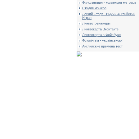
Филолингвия - коллекция методов
Студия Языков
Легкий Старт - Выучи Английский
Играя
Лингвотренажеры
Лингвокарта Вконтакте
Лингвокарта в Фейсбуке
Філолінгвія - українською!
Английские времена тест