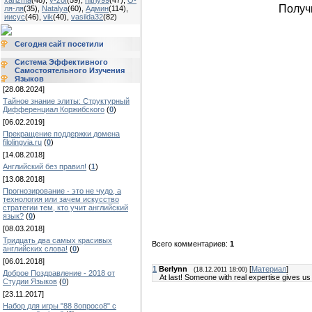
xarizma
(48)
,
y-zof
(59)
,
hitriy99
(47)
,
О-
Получ
ля-ля
(35)
,
Natalya
(60)
,
Админ
(114)
,
иисус
(46)
,
vik
(40)
,
vasilda32
(82)
Сегодня сайт посетили
Система Эффективного
Самостоятельного Изучения
Языков
[28.08.2024]
Тайное знание элиты: Структурный
Дифференциал Коржибского
(
0
)
[06.02.2019]
Прекращение поддержки домена
filolingvia.ru
(
0
)
[14.08.2018]
Английский без правил!
(
1
)
[13.08.2018]
Прогнозирование - это не чудо, а
технология или зачем искусство
стратегии тем, кто учит английский
язык?
(
0
)
[08.03.2018]
Тридцать два самых красивых
Всего комментариев:
1
английских слова!
(
0
)
[06.01.2018]
1
Berlynn
[
Материал
]
(18.12.2011 18:00)
Доброе Поздравление - 2018 от
At last! Someone with real expertise gives u
Студии Языков
(
0
)
[23.11.2017]
Набор для игры "88 8опросо8" с