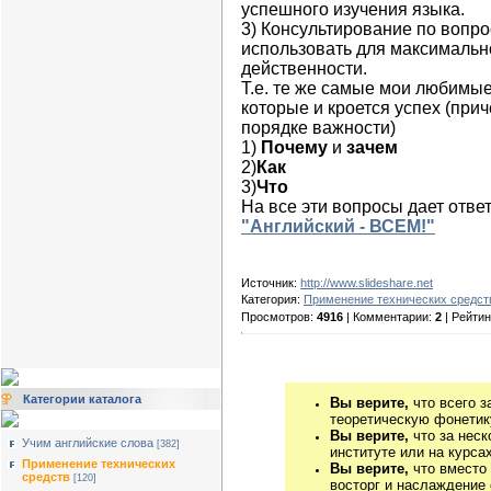
успешного
изучения языка
.
3)
Консультирование по вопр
использовать
для максимальн
действенности
.
Т.е. те же самые мои любимые
которые и кроется успех (прич
порядке важности)
1)
Почему
и
зачем
2)
Как
3)
Что
На все эти вопросы дает отве
"Английский - ВСЕМ!"
Источник:
http://www.slideshare.net
Категория:
Применение технических средст
Просмотров:
4916
| Комментарии:
2
| Рейтин
Категории каталога
Вы верите,
что всего з
теоретическую фонетику
Вы верите,
что за неск
Учим английские слова
[382]
институте или на курса
Применение технических
Вы верите,
что вместо
средств
[120]
восторг и наслаждение 