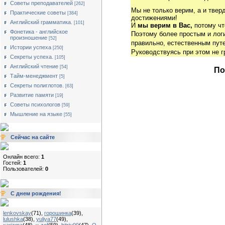
Советы преподавателей
[262]
Мы не только верим, а и твер
Практические советы
[384]
достижениями!
Английский грамматика.
[101]
И
мы верим в Вас,
потому чт
Фонетика - английское
Поэтому более простым и ло
произношение
[52]
правильно, естественным путе
Истории успеха
[250]
Руководствуясь при этом не 
Секреты успеха.
[105]
Английский чтение
[54]
По
Тайм-менеджмент
[5]
Секреты полиглотов.
[63]
Развитие памяти
[19]
Советы психологов
[59]
Мышление на языке
[55]
Сейчас на сайте
Онлайн всего:
1
Гостей:
1
Пользователей:
0
С днем рождения!
lenkovskay
(71)
,
горошинка
(39)
,
lulushka
(38)
,
yuliya77
(49)
,