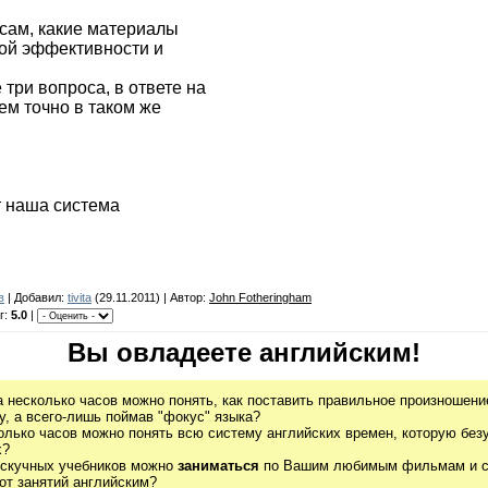
осам
, какие материалы
ой
эффективности и
 три вопроса, в ответе на
ем точно в таком же
т наша система
в
| Добавил:
tivita
(29.11.2011) | Автор:
John Fotheringham
г:
5.0
|
Вы овладеете английским!
а несколько часов можно понять, как поставить правильное произношение
, а всего-лишь поймав "фокус" языка?
олько часов можно понять всю систему английских времен, которую без
х?
 скучных учебников можно
заниматься
по Вашим любимым фильмам и се
от занятий английским?