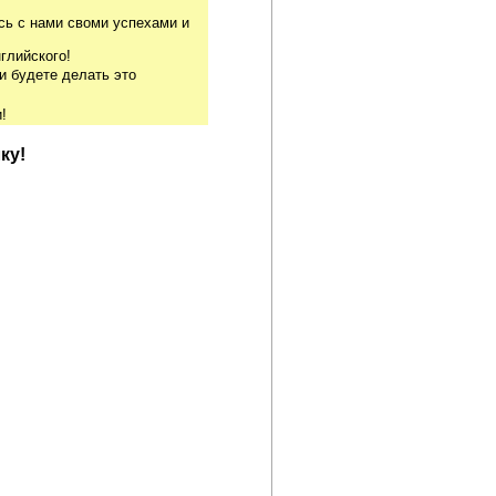
сь с нами своми успехами и
глийского!
и будете делать это
!
ку!