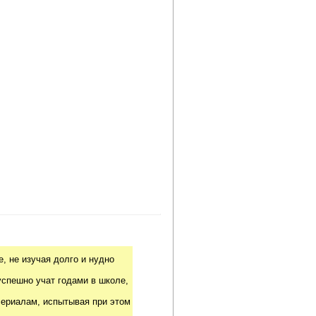
, не изучая долго и нудно
успешно учат годами в школе,
риалам, испытывая при этом