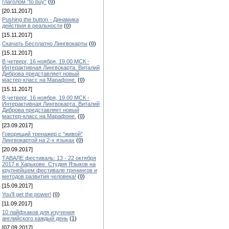
глаголом "to buy"
(
0
)
[20.11.2017]
Pushing the button - Динамика
действия в реальности
(
0
)
[15.11.2017]
Скачать Бесплатно Лингвокарты
(
0
)
[15.11.2017]
В четверг, 16 ноября, 19.00 МСК -
Интерактивная Лингвокарта. Виталий
Диброва представляет новый
мастер-класс на Марафоне.
(
0
)
[15.11.2017]
В четверг, 16 ноября, 19.00 МСК -
Интерактивная Лингвокарта. Виталий
Диброва представляет новый
мастер-класс на Марафоне.
(
0
)
[23.09.2017]
Говорящий тренажер с "живой"
Лингвокартой на 2-х языках
(
0
)
[20.09.2017]
ТАВАЛЕ фестиваль: 13 - 22 октября
2017 в Харькове. Студия Языков на
крупнейшем фестивале тренингов и
методов развития человека!
(
0
)
[15.09.2017]
You'll get the power!
(
0
)
[11.09.2017]
10 лайфхаков для изучения
английского каждый день
(
1
)
[07.09.2017]