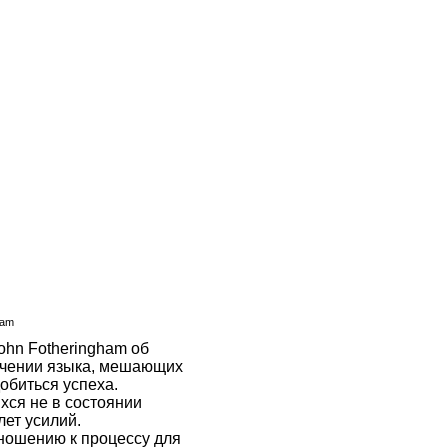
ham
ohn Fotheringham
об
учении языка, мешающих
биться успеха.
хся
не в состоянии
лет усилий
.
ношению к процессу
для