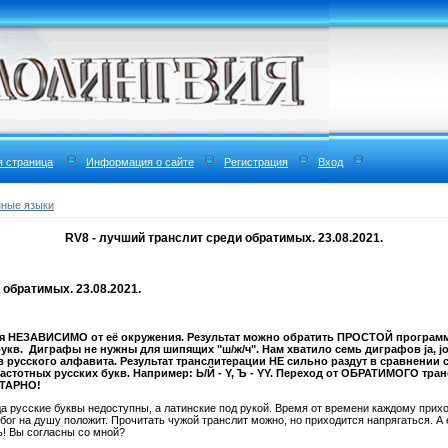
я страница
Информация о сайте
Регистрация
Вход
нные языки
RV8 - лучший транслит среди обратимых. 23.08.2021.
 обратимых. 23.08.2021.
тся НЕЗАВИСИМО от её окружения. Результат можно обратить ПРОСТОЙ програ
кв. Диграфы не нужны для шипящих "ш/ж/ч". Нам хватило семь диграфов ja, jo, j
кв русского алфавита. Результат транслитерации НЕ сильно раздут в сравнении
астотных русских букв. Например: Ь/Й - Y, Ъ - YY. Переход от ОБРАТИМОГО т
НТАРНО!
да русские буквы недоступны, а латинские под рукой. Время от времени каждому прих
бог на душу положит. Прочитать чужой транслит можно, но приходится напрягаться. А
! Вы согласны со мной?