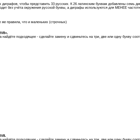
х диграфов, чтобы представить 33 русских. К 26 латинским буквам добавлены семь ди
одит без учёта окружения русской буквы, а диграфы используются для МЕНЕЕ частотн
 же правила, что и маленьких (строчных)
RV8+.
 найдёте подходящее - сделайте замену и сдвиньтесь на три, две или одну букву соо
RV8.
 найдёте подходящее - сделайте замену и сдвиньтесь на три, две или одну букву соо