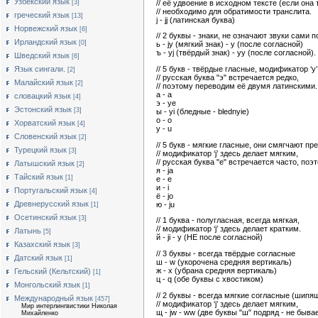
Узбекский язык
// её удвоение в исходном тексте (если она 
[3]
// необходимо для обратимости транслита.
греческий язык
[13]
j - jj (латинская буква)
Норвежский язык
[6]
// 2 буквы - знаки, не означают звуки сами п
Ирландский язык
[0]
ь - jy (мягкий знак) - y (после согласной)
ъ - yj (твёрдый знак) - yy (после согласной).
Шведский язык
[6]
Язык сингали.
// 5 букв - твёрдые гласные, модификатор ‘y
[2]
// русская буква "э" встречается редко,
Малайский язык
[2]
// поэтому переводим её двумя латинскими.
a - а
словацкий язык
[4]
э - ye
Эстонский язык
[3]
ы - yi (бледные - blednyie)
о - o
Хорватский язык
[4]
у - u
Словенский язык
[2]
// 5 букв - мягкие гласные, они смягчают п
Турецкий язык
[3]
// модификатор ‘j’ здесь делает мягким,
// русская буква "е" встречается часто, по
Латышский язык
[2]
я - ja
Тайский язык
[1]
е - e
и - i
Португальский язык
[4]
ё - jo
Древнерусский язык
ю - ju
[1]
Осетинский язык
[3]
// 1 буква - полугласная, всегда мягкая,
// модификатор ‘j’ здесь делает кратким.
Латынь
[5]
й - ji - y (НЕ после согласной)
Казахский язык
[3]
// 3 буквы - всегда твёрдые согласные
Датский язык
[1]
ш - w (укорочена средняя вертикаль)
ж - x (убрана средняя вертикаль)
Гельский (Кельтский)
[1]
ц - q (обе буквы с хвостиком)
Монгольский язык
[1]
// 2 буквы - всегда мягкие согласные (шипя
Международный язык
[457]
// модификатор ‘j’ здесь делает мягким,
Мир интерлингвистики Николая
щ - jw - ww (две буквы "ш" подряд - не быв
Михайленко