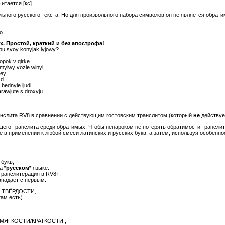
итается [кс] .
ного русского текста. Но для произвольного набора символов он не является обрати
...
х. Простой, краткий и без апострофа!
pu svoy konyjak lyjowy?
lopok v qirke.
yiwy vozle winyi.
ey.
zd.
bednyie ljudi.
rawjute s droxyju.
ранслита RV8 в сравнении с действующим гостовским транслитом (который
не
действуе
его транслита среди обратимых. Чтобы ненароком не потерять обратимости трансли
е в применении к любой смеси латинских и русских букв, а затем, используя особенно
букв,
на
*русском*
языке.
 транслитерация в RV8+,
овпадает с первым.
ор ТВЁРДОСТИ,
там есть)
тор МЯГКОСТИ/КРАТКОСТИ ,