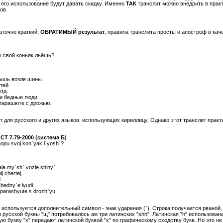
 его использование будут давать скидку. Именно
ТАК
транслит можно внедрить в практ
ов.
аточно краткий,
ОБРАТИМЫЙ результат
, правила транслита просты и апостроф в кач
у свой коньяк льёшь?
.
ышь возле шины.
тей.
езд.
и бедные люди.
парашюте с дрожью.
для русского и других языков, использующих кириллицу. Однако этот транслит практи
Т 7.79-2000 (система Б)
hopu svoj kon`yak l`yosh`?
la my`sh` vozle shiny`.
j chertej.
.
 bedny`e lyudi.
parashyute s drozh`yu.
спользуется дополнительный символ - знак ударения (`). Строка получается рваной, 
я русской буквы "щ" потребовалось аж три латинских "shh". Латинская "h" использов
ю букву "х" передают латинской буквой "x" по графическому сходству букв. Но это н