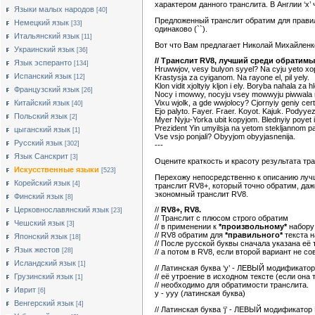
характером данного транслита. В Англии ‘x’ ч
Языки малых народов
[40]
Предложенный транслит обратим для правиль
Немецкий язык
[33]
одинаково (``).
Итальянский язык
[11]
Вот что Вам предлагает Николай Михайленко
Украинский язык
[36]
// Транслит RV8, лучший среди обратимы
Язык эсперанто
[134]
Hruwwjov, vesy bulyon syyel? Na cyju yeto xo
Испанский язык
[12]
Krastysja za cyiganom. Na rayone el, pil yely.
Klon vidit xjoltyiy kljon i ely. Boryba nahala za h
Французский язык
[26]
Nocy i mowwy, nocyju vsey mowwyju piwwala m
Китайский язык
Vixu wjolk, a gde wwjolocy? Cjornyiy geniy cert
[40]
Ejo palyto. Fayer. Fraer. Koyot. Kajuk. Podyye
Польский язык
[2]
Myer Nyju-Yorka ubit kopyjom. Blednyiy poyet i 
Prezident Yin umyilsja na yetom stekljannom pa
цыганский язык
[1]
Vse vsjo ponjali? Obyyjom obyyjasnenija.
Русский язык
[302]
---
Язык Санскрит
[3]
Оцените краткость и красоту результата т
Искусственные языки
[523]
Перехожу непосредственно к описанию лучш
Корейский язык
[4]
транслит RV8+, который точно обратим, даж
экономный транслит RV8.
Финский язык
[8]
Церковнославянский язык
//
RV8+, RV8.
[23]
// Транслит с плюсом строго обратим
Чешский язык
[3]
// в применении к
*произвольному*
набору 
// RV8 обратим для
*правильного*
текста 
Японский язык
[18]
// После русской буквы сначала указана её
Язык жестов
[28]
// а потом в RV8, если второй вариант не с
Исландский язык
[1]
// Латинская буква ‘y’ - ЛЕВЫЙ модификат
Грузинский язык
// её утроение в исходном тексте (если она 
[1]
// необходимо для обратимости транслита.
Иврит
[6]
y - yyy (латинская буква)
Венгерский язык
[4]
// Латинская буква ‘j’ - ЛЕВЫЙ модифика