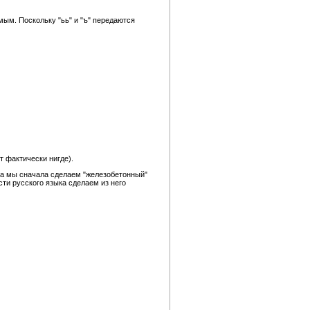
мым. Поскольку "ьь" и "ъ" передаются
т фактически нигде).
та мы сначала сделаем "железобетонный"
сти русского языка сделаем из него