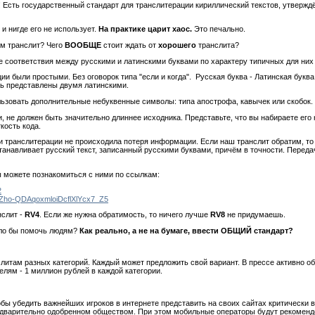
! Есть государственный стандарт для транслитерации кириллический текстов, утвержд
 и нигде его не использует.
На практике царит хаос.
Это печально.
м транслит? Чего
ВООБЩЕ
стоит ждать от
хорошего
транслита?
оответствия между русскими и латинскими буквами по характеру типичных для них звуко
и были простыми. Без оговорок типа "если и когда". Русская буква - Латинская буква, 
ть представлены двумя латинскими.
льзовать дополнительные небуквенные символы: типа апострофа, кавычек или скобок.
и, не должен быть значительно длиннее исходника. Представьте, что вы набираете его
кость кода.
ри транслитерации не происходила потеря информации. Если наш транслит обратим, т
танавливает русский текст, записанный русскими буквами, причём в точности. Переда
ы можете познакомиться с ними по ссылкам:
2
Te4Zho-QDAqoxmloiDcflXlYcx7_Z5
нслит -
RV4
. Если же нужна обратимость, то ничего лучше
RV8
не придумаешь.
гло бы помочь людям?
Как реально, а не на бумаге, ввести ОБЩИЙ стандарт?
литам разных категорий. Каждый может предложить свой вариант. В прессе активно о
лям - 1 миллион рублей в каждой категории.
обы убедить важнейших игроков в интернете представить на своих сайтах критически
едварительно одобренном обществом. При этом мобильные операторы будут рекоменд