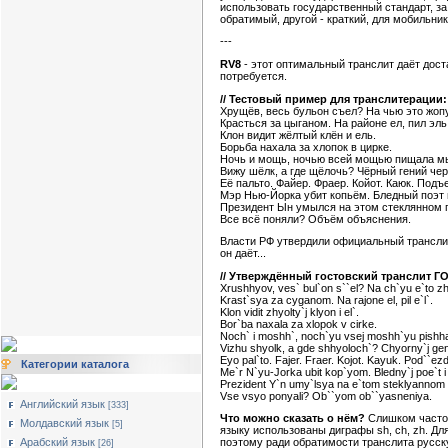
использовать государственный стандарт, за
обратимый, другой - краткий, для мобильник
---
RV8
- этот оптимальный транслит даёт дост
потребуется.
// Тестовый пример для транслитерации:
Хрущёв, весь бульон съел? На чью это жоп
Красться за цыганом. На районе ел, пил эль
Клон видит жёлтый клён и ель.
Борьба нахала за хлопок в цирке.
Ночь и мощь, ночью всей мощью пищала м
Вижу шёлк, а где щёлочь? Чёрный гений чер
Её пальто. Файер. Фраер. Койот. Каюк. Подъ
Мэр Нью-Йорка убит копьём. Бледный поэт 
Президент Ын умылся на этом стеклянном 
Все всё поняли? Объём объяснения.
Власти РФ утвердили официальный транслит 
он даёт...
// Утверждённый гостовский транслит ГОС
Xrushhyov, ves` bul`on s``el? Na ch`yu e`to z
Krast`sya za cyganom. Na rajone el, pil e`l`.
Klon vidit zhyolty`j klyon i el`.
Bor`ba naxala za xlopok v cirke.
Noch` i moshh`, noch`yu vsej moshh`yu pishha
Vizhu shyolk, a gde shhyoloch`? Chyorny`j geni
Eyo pal`to. Fajer. Fraer. Kojot. Kayuk. Pod``ezd
Категории каталога
Me`r N`yu-Jorka ubit kop`yom. Bledny`j poe`t i
Prezident Y`n umy`lsya na e`tom steklyannom 
Vse vsyo ponyali? Ob``yom ob``yasneniya.
Английский язык
[333]
Что можно сказать о нём?
Слишком часто и
Молдавский язык
[5]
языку использованы диграфы sh, ch, zh. Дл
Арабский язык
поэтому ради обратимости транслита русску
[26]