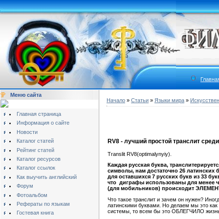
Главна
Меню сайта
Начало
»
Статьи
»
Языки мира
»
Искусстве
Главная страница
Информация о сайте
Новости
Каталог статей
RV8 - лучший простой транслит среди
Рейтинг статей
Translit RV8(optimalynyiy).
Каталог ресурсов
Каждая русская буква, транслитерируе
Каталог ссылок
символы, нам достаточно 26 латинских бу
для оставшихся 7 русских букв из 33 бу
Как выучить английский
что диграфы использованы для менее ч
Форум
(для мобильников) происходит ЭЛЕМЕ
Фотоальбом
Что такое транслит и зачем он нужен? Иног
Рефераты по языкам
латинскими буквами. Но делаем мы это как 
системы, то всем бы это ОБЛЕГЧИЛО жизнь
Гостевая книга