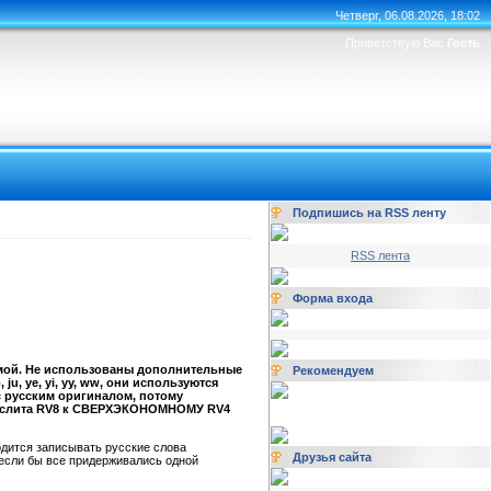
Четверг, 06.08.2026, 18:02
Приветствую Вас
Гость
Подпишись на RSS ленту
RSS лента
Форма входа
ммой. Не использованы дополнительные
Рекомендуем
u, ye, yi, yy, ww, они используются
 с русским оригиналом, потому
ранслита RV8 к СВЕРХЭКОНОМНОМУ RV4
одится записывать русские слова
Друзья сайта
 если бы все придерживались одной