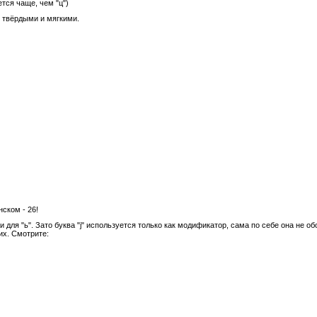
ется чаще, чем "ц")
 и твёрдыми и мягкими.
нском - 26!
 и для "ь". Зато буква "j" используется только как модификатор, сама по себе она не о
их. Смотрите: