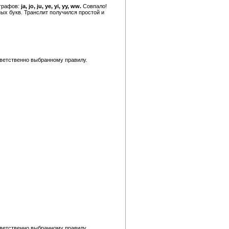
графов:
ja, jo, ju, ye, yi, yy, ww.
Совпало!
ых букв. Транслит получился простой и
тветственно выбранному правилу.
тветственно выбранному правилу.