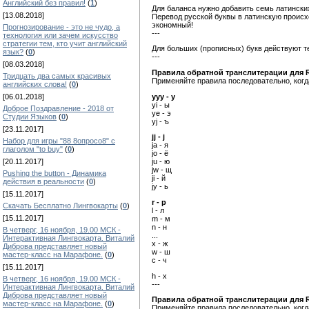
Английский без правил!
(
1
)
Для баланса нужно добавить семь латински
[13.08.2018]
Перевод русской буквы в латинскую происх
экономный!
Прогнозирование - это не чудо, а
---
технология или зачем искусство
стратегии тем, кто учит английский
Для больших (прописных) букв действуют те
язык?
(
0
)
---
[08.03.2018]
Правила обратной транслитерации для 
Тридцать два самых красивых
Применяйте правила последовательно, когда
английских слова!
(
0
)
yyy - y
[06.01.2018]
yi - ы
Доброе Поздравление - 2018 от
ye - э
Студии Языков
(
0
)
yj - ъ
[23.11.2017]
jj - j
Набор для игры "88 8опросо8" с
ja - я
глаголом "to buy"
(
0
)
jо - ё
[20.11.2017]
ju - ю
jw - щ
Pushing the button - Динамика
ji - й
действия в реальности
(
0
)
jy - ь
[15.11.2017]
r - р
Скачать Бесплатно Лингвокарты
(
0
)
l - л
[15.11.2017]
m - м
n - н
В четверг, 16 ноября, 19.00 МСК -
...
Интерактивная Лингвокарта. Виталий
x - ж
Диброва представляет новый
w - ш
мастер-класс на Марафоне.
(
0
)
c - ч
[15.11.2017]
h - х
В четверг, 16 ноября, 19.00 МСК -
---
Интерактивная Лингвокарта. Виталий
Диброва представляет новый
Правила обратной транслитерации для 
мастер-класс на Марафоне.
(
0
)
Применяйте правила последовательно, когда