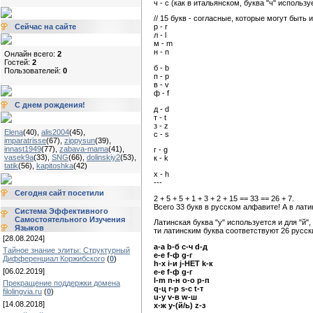
ч - c (как в итальянском, буква "ч" использу
// 15 букв - согласные, которые могут быть
Сейчас на сайте
р - r
л - l
м - m
н - n
Онлайн всего:
2
Гостей:
2
б - b
Пользователей:
0
п - p
в - v
ф - f
С днем рождения!
д - d
т - t
з - z
Elena
(40)
,
alis2004
(45)
,
с - s
imparatrisse
(67)
,
zippysun
(39)
,
innast1949
(77)
,
zabava-mama
(41)
,
г - g
vasek9a
(33)
,
SNG
(66)
,
dolinskiy2
(53)
,
к - k
tatik
(56)
,
kapitoshka
(42)
х - h
---
Сегодня сайт посетили
2 + 5 + 5 + 1 + 3 + 2 + 15 == 33 == 26 + 7.
Всего 33 букв в русском алфавите! А в лати
Система Эффективного
Самостоятельного Изучения
Латинская буква "y" используется и для "й",
Языков
ти латинским буква соответствуют 26 русск
[28.08.2024]
a-а b-б c-ч d-д
Тайное знание элиты: Структурный
e-е f-ф g-г
Дифференциал Коржибского
(
0
)
h-х i-и j-НЕТ k-к
[06.02.2019]
e-е f-ф g-г
l-m n-н o-о p-п
Прекращение поддержки домена
q-ц r-р s-с t-т
filolingvia.ru
(
0
)
u-у v-в w-ш
[14.08.2018]
x-ж y-(й/ь) z-з