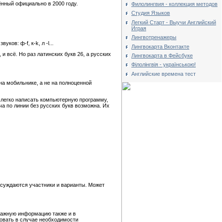
ённый официально в 2000 году.
Филолингвия - коллекция методов
Студия Языков
Легкий Старт - Выучи Английский
Играя
Лингвотренажеры
в: ф-f, к-k, л -l...
Лингвокарта Вконтакте
и всё. Но раз латинских букв 26, а русских
Лингвокарта в Фейсбуке
Філолінгвія - українською!
Английские времена тест
 на мобильнике, а не на полноценной
о легко написать компьютерную программу,
ча по линии без русских букв возможна. Их
бсуждаются участники и варианты. Может
 важную информацию также и в
овать в случае необходимости