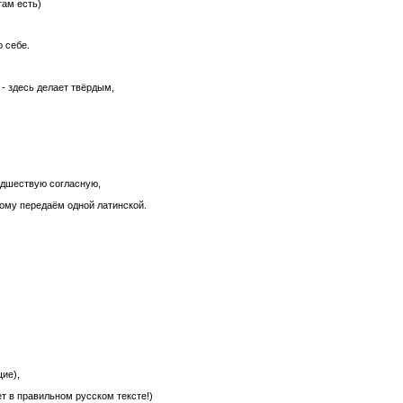
там есть)
о себе.
’ - здесь делает твёрдым,
редшествую согласную,
этому передаём одной латинской.
щие),
ает в правильном русском тексте!)