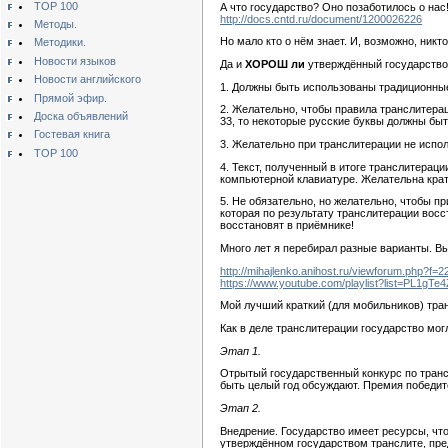
TOP 100
А что государство? Оно позаботилось о нас
http://docs.cntd.ru/document/1200026226
Методы.
Но мало кто о нём знает. И, возможно, никто
Методики.
Новости языков
Да и
ХОРОШ ли
утверждённый государство
Новости английского
1. Должны быть использованы традиционные с
Прямой эфир.
2. Желательно, чтобы правила транслитераци
Доска объявлений
33, то некоторые русские буквы должны бы
Гостевая книга
3. Желательно при транслитерации не испо
TOP 100
4. Текст, полученный в итоге транслитераци
компьютерной клавиатуре. Желательна крат
5. Не обязательно, но желательно, чтобы п
которая по результату транслитерации восс
восстановят в приёмнике!
Много лет я перебирал разные варианты. В
http://mihajlenko.anihost.ru/viewforum.php?f=2
https://www.youtube.com/playlist?list=PL1g
Мой лучший краткий (для мобильников) тра
Как в деле транслитерации государство мо
Этап 1.
Отрытый государственный конкурс по транс
быть целый год обсуждают. Премия победите
Этап 2.
Внедрение. Государство имеет ресурсы, чт
утверждённом государством транслите, пр