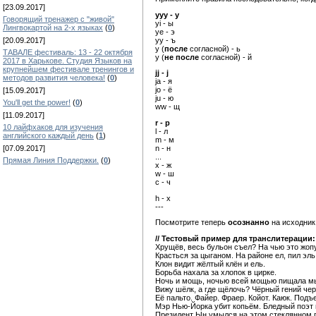
[23.09.2017]
yyy - y
Говорящий тренажер с "живой"
yi - ы
Лингвокартой на 2-х языках
(
0
)
ye - э
yy - ъ
[20.09.2017]
y (
после
согласной) - ь
ТАВАЛЕ фестиваль: 13 - 22 октября
y (
не после
согласной) - й
2017 в Харькове. Студия Языков на
крупнейшем фестивале тренингов и
jj - j
методов развития человека!
(
0
)
ja - я
jо - ё
[15.09.2017]
ju - ю
You'll get the power!
(
0
)
ww - щ
[11.09.2017]
r - р
10 лайфхаков для изучения
l - л
английского каждый день
(
1
)
m - м
[07.09.2017]
n - н
...
Прямая Линия Поддержки.
(
0
)
x - ж
w - ш
c - ч
h - х
---
Посмотрите теперь
осознанно
на исходник 
// Тестовый пример для транслитерации:
Хрущёв, весь бульон съел? На чью это жоп
Красться за цыганом. На районе ел, пил эль
Клон видит жёлтый клён и ель.
Борьба нахала за хлопок в цирке.
Ночь и мощь, ночью всей мощью пищала м
Вижу шёлк, а где щёлочь? Чёрный гений чер
Её пальто. Файер. Фраер. Койот. Каюк. Подъ
Мэр Нью-Йорка убит копьём. Бледный поэт 
Президент Ын умылся на этом стеклянном 