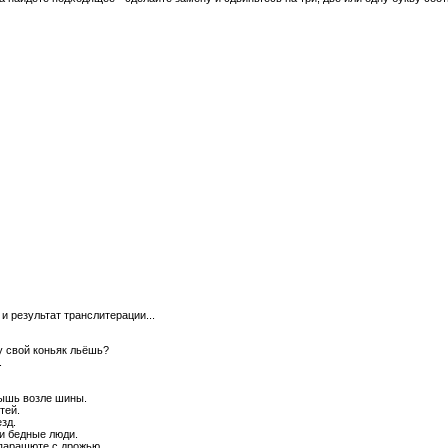
и результат транслитерации...
у свой коньяк льёшь?
.
ышь возле шины.
тей.
езд.
и бедные люди.
парашюте с дрожью.