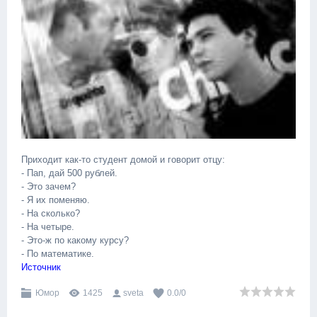
Приходит как-то студент домой и говорит отцу:
- Пап, дай 500 рублей.
- Это зачем?
- Я их поменяю.
- На сколько?
- На четыре.
- Это-ж по какому курсу?
- По математике.
Источник
Юмор
1425
sveta
0.0
/
0