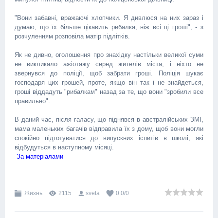
"Вони забавні, вражаючі хлопчики. Я дивлюся на них зараз і
думаю, що їх більше цікавить рибалка, ніж всі ці гроші", - з
розчуленням розповіла матір підлітків.
Як не дивно, оголошення про знахідку настільки великої суми
не викликало ажіотажу серед жителів міста, і ніхто не
звернувся до поліції, щоб забрати гроші. Поліція шукає
господаря цих грошей, проте, якщо він так і не знайдеться,
гроші віддадуть "рибалкам" назад за те, що вони "зробили все
правильно".
В даний час, після галасу, що піднявся в австралійських ЗМІ,
мама маленьких багачів відправила їх з дому, щоб вони могли
спокійно підготуватися до випускних іспитів в школі, які
відбудуться в наступному місяці.
За матеріалами
Жизнь
2115
sveta
0.0
/
0