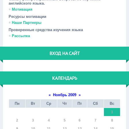
английского языка.
Мотивация
Ресурсы мотивации
Наши Партнеры
Проверенные средства изучения языка
Рассылка
ВХОД НА САЙТ
КАЛЕНДАРЬ
«
Ноябрь 2009
»
Пн
Вт
Ср
Чт
Пт
Сб
Вс
1
2
3
4
5
6
7
8
9
10
11
12
13
14
15