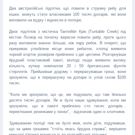
Два австралійські підлітки, що ловили в струмку рибу для
кішки, можуть стати власниками 100 тисяч доларів, які вони
виловили на вудку і віднесли в поліцію.
Двоє підлітків з містечка Тантейбл Крік (Tuntable Creek) під
містом Лісмор на початку вересня ловили рибу, проте цього
разу виловили значно більше, ніж пару рибок. В очереті, що
прикриває улюблене місце юних рибалок, хлопці виявили
чорний згорток розміром приблизно з дві цеглини. Розгорнувши
брудний пластиковий пакет, молоді люди виявили велику
кількість купюр номіналом 20 і 50 британських фунтів
стерлінгів. Прийшовши додому і перерахувавши гроші, вони
зрозуміли, що в перерахунку на долари їх улов склав $100
тисяч.
"Коли ми зрозуміли, що це, ми подумали, що там близько
десяти тисяч доларів. Як ж було наше здивування, коли ми
зрозуміли, що в пакеті приблизно сто тисяч доларів...
перев'язаних резинками у пачки", - відзначив один із хлопчиків.
Здивуванню поліції теж не було меж, коли діти, подумавши,
що за цими грошима "стоїть якась брудна справа", вирішили
минулої п'ятниці віднести їх до поліцейської дільниці.