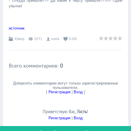
- Откуда прибыли!!?? Да какие к черту прибыли???!!!! Одни
убытки!
источник
Юмор
2071
sveta
0.0
/
0
Всего комментариев
:
0
Добавлять комментарии могут только зарегистрированные
пользователи.
[
Регистрация
|
Вход
]
Приветствую Вас
,
Гость
!
Регистрация
|
Вход