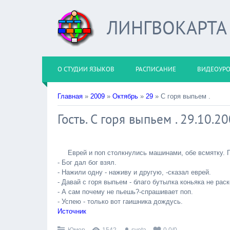
ЛИНГВОКАРТА
О СТУДИИ ЯЗЫКОВ
РАСПИСАНИЕ
ВИДЕОУР
Главная
»
2009
»
Октябрь
»
29
» С горя выпьем .
Гость. С горя выпьем . 29.10.2
Еврей и поп столкнулись машинами, обе всмятку. 
- Бог дал бог взял.
- Нажили одну - наживу и другую, -сказал еврей.
- Давай с горя выпьем - благо бутылка коньяка не рас
- А сам почему не пьешь?-спрашивает поп.
- Успею - только вот гаишника дождусь.
Источник