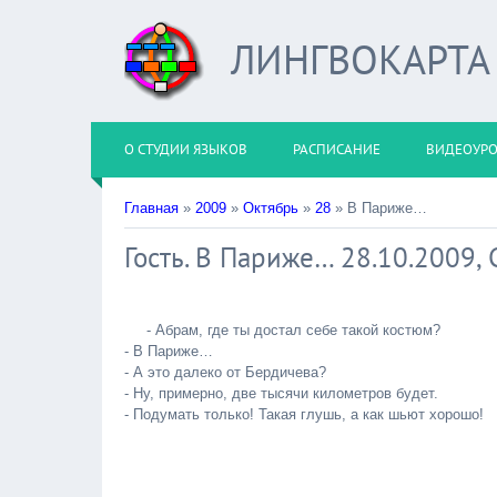
ЛИНГВОКАРТА
О СТУДИИ ЯЗЫКОВ
РАСПИСАНИЕ
ВИДЕОУР
Главная
»
2009
»
Октябрь
»
28
» В Париже…
Гость. В Париже… 28.10.2009,
- Абрам, где ты достал себе такой костюм?
- В Париже…
- А это далеко от Бердичева?
- Ну, примерно, две тысячи километров будет.
- Подумать только! Такая глушь, а как шьют хорошо!