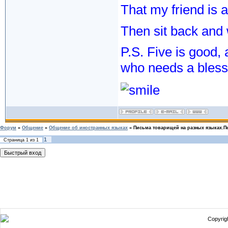
That my friend is 
Then sit back and 
P.S. Five is good,
who needs a bless
Форум
»
Общение
»
Общение об иностранных языках
»
Письма товарищей на разных языках.П
1
Страница
1
из
1
Copyrigh