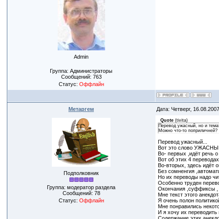
Admin
Группа: Администраторы
Сообщений:
763
Статус:
Оффлайн
Метаргем
Дата: Четверг, 16.08.200
Quote
(
tivita
)
Перевод ужасный, но и темат
Можно что-то поприличней?
Перевод ужасный...
Вот это слово УЖАСНЫЙ
Во- первых ,идёт речь о
Вот об этих 4 переводах 
Во-вторых, здесь идёт 
Без сомненгия ,автомат
Подполковник
Но их переводы надо чит
Особенно труден перево
Группа: модератор раздела
Окончания ,суффиксы , 
Сообщений:
78
Мне текст этого анекдота
Я очень полон политикой
Статус:
Оффлайн
Мне понравились некотор
И я хочу их переводить 
Содержание этих анекдо