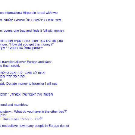
 International Airport in Israel with two
איש מגיע בבינלאומי נמל תעופה בינלאומי של
, opens one bag and finds it full with money
סוכן מנהגים עוצר אותו, פותח שקית אחת ותג
nger: "How did you get this money?"
הסוכן שואל את הנוסע : " איך אתה השגת את הכסף הזה?"
ut I travelled all over Europe and went
s that I could.
אתה לא תאמין לזה, אבל טיילתי 
לתוך כל חדרי המנו
.
e,
id, 'Donate money to Israel or I will cut
תפשתי את האבר שלו ואמרתי, ' תורם 
unned and mumbles:
ting story... What do you have in the other bag?"
סוכן המנהגים נהלמים וממלמל:
"טוב...זה סיפור מעניין מאוד... מה יש לך בשקית האחרת?"
 not believe how many people in Europe do not