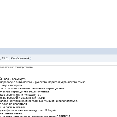
7, 15:01 | Сообщение #
3
ика меня не заинтересовала...
 надо и обсуждать...
 переводе с английского и русского ,иврита и украинского языка...
надо и говорить...
опыт с использованием различных переводчиков...
ические переводчики вещь полезная...
ать ,понимать ,и исправлять ...
д на русский и украинский языки.
слова ,которые на иностранные языки и не переводяться...
 тоже не нравиться ...
 на разных языках...
ые филологические анекдоты с filolingvia.
на разные языки...
тов тоже интересно ,но главное для меня ПЕРЕВОД...