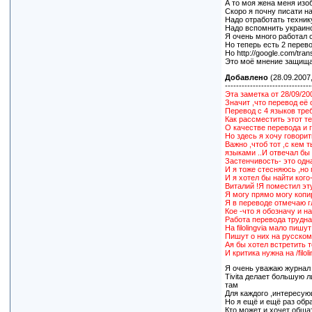
А то моя жена меня изоб
Скоро я почну писати на
Надо отработать технику
Надо вспомнить украинс
Я очень много работал 
Но теперь есть 2 перево
Но http://google.com/tra
Это моё мнение защищае
Добавлено
(28.09.2007,
-------------------------------
Эта заметка от 28/09/20
Значит ,что перевод её
Перевод с 4 языков тре
Как рассместить этот те
О качестве перевода и г
Но здесь я хочу говорит
Важно ,чтоб тот ,с кем
языками ..И отвечал бы 
Застенчивость- это одн
И я тоже стесняюсь ,но 
И я хотел бы найти кого-
Виталий !Я поместил эту
Я могу прямо могу копи
Я в переводе отмечаю гл
Кое -что я обозначу и на fi
Работа перевода трудная
На filolingvia мало пишу
Пишут о них на русском
Ая бы хотел встретить 
И критика нужна на /filoli
Я очень уважаю журнал vil
Tivita делает большую л
там
Для каждого ,интересую
Но я ещё и ещё раз обр
Кто может и хочет обща