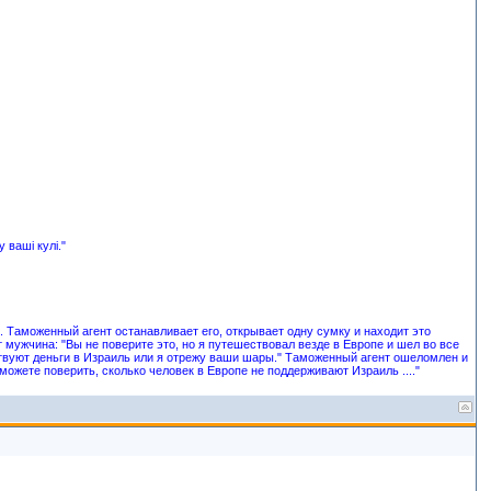
 ваші кулі."
Таможенный агент останавливает его, открывает одну сумку и находит это
 мужчина: "Вы не поверите это, но я путешествовал везде в Европе и шел во все
ертвуют деньги в Израиль или я отрежу ваши шары." Таможенный агент ошеломлен и
можете поверить, сколько человек в Европе не поддерживают Израиль ...."