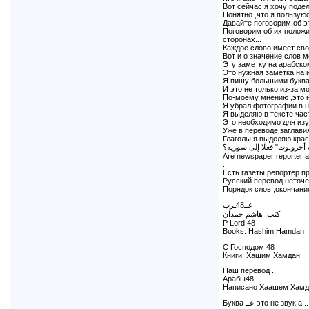
Вот сейчас я хочу подел
Понятно ,что я пользую
Давайте поговорим об эт
Поговорим об их полож
сторонах...
Каждое слово имеет своё
Вот и о значение слов мо
Эту заметку на арабско
Это нужная заметка на
Я пишу большими буква
И это не только из-за мо
По-моему мнению ,это н
Я убрал фотографии в н
Я выделяю в тексте част
Это необходимо для изуче
Уже в переводе заглави
Глаголы я выделяю кра
حرونوت" فعلا إلى سورية؟
Are newspaper reporter arr
..
Есть газеты репортер п
Русский перевод неточе
Порядок слов ,окончания
عــ48ـرب
كتب: هاشم حمدان
P Lord 48
Books: Hashim Hamdan
С Господом 48
Книги: Хашим Хамдан
Наш перевод .
Арабы48
Написано Хаашем Хам
Буква عــ это не звук а...