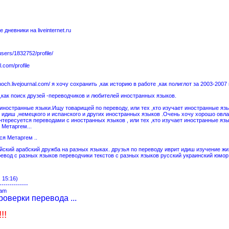
 дневники на liveinternet.ru
/users/1832752/profile/
l.com/profile
och.livejournal.com/ я хочу сохранить ,как историю в работе ,как полиглот за 2003-2007 
как поиск друзей -переводчиков и любителей иностранных языков.
иностранные языки.Ищу товарищей по переводу, или тех ,кто изучает иностранные яз
и идиш ,немецкого и испанского и других иностранных языков .Очень хочу хорошо ов
 интересуется переводами с иностранных языков , или тех ,кто изучает иностранные я
 Метаргем...
я Метаргем ..
йский арабский дружба на разных языках. друзья по переводу иврит идиш изучение ж
евод с разных языков переводчики текстов с разных языков русский украинский юмор
 15:16)
--------------
 am
роверки перевода ...
לבדי !!!!