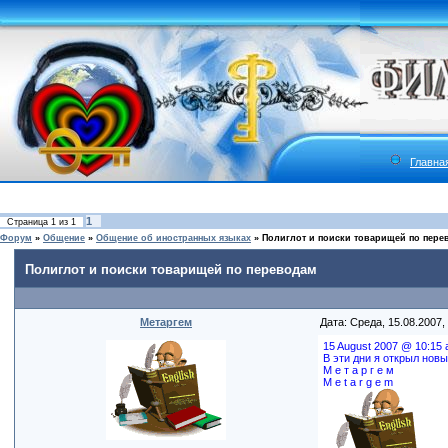
Главна
1
Страница
1
из
1
Форум
»
Общение
»
Общение об иностранных языках
»
Полиглот и поиски товарищей по пере
Полиглот и поиски товарищей по переводам
Метаргем
Дата: Среда, 15.08.2007,
15 August 2007 @ 10:15
В эти дни я открыл нов
М е т а р г е м
M e t a r g e m