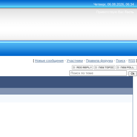
Четверг, 06.08.2026, 06:34
Приветствую Вас
Гость
[
Новые сообщения
·
Участники
·
Правила форума
·
Поиск
·
RSS
]