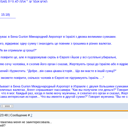
האיש אומר ש: " אתה לא היית מאמי
 15:18)
--------------
уває в Бена Gurion Міжнародний Аеропорт в Ізраїлі з двома великими сумками.
го, відкриває одну сумку і знаходить це повним з грошима в різних валютах.
Як ви отримали ці гроші?"
 повірите це, але я подорожував скрізь в Європі і йшов у всі суспільні убиральні,
яю сечу чоловіка, я схопив його орган і сказав, Жертвують гроші до Ізраїлю або я відріжу
ий і бурмотить: "Добре...він сама цікава історія... Що ви маєте в іншій сумці?"
 зможете повірити, скількох чоловік в Європі не підтримують Ізраїль ...."
ывает в Бена Gurion Международный Аэропорт в Израиле с двумя большими сумками. 
зличных валютах. Агент спрашивает пассажира: "Как вы получили эти деньги?" Говорит
что я мог. Каждый раз, когда я пилю мочу мужчины, я схватил его орган и сказал, Ж
сама интересная история... Что вы имеете в другой сумке?" Говорит мужчина: "Вы не с
 23:48 | Сообщение #
2
тематика меня не заинтересовала...
ней?