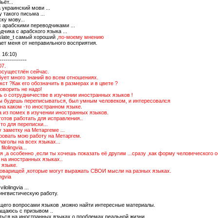
ьёт...
 украинский мови ...
 такого письма ...
ку мову...
с арабскими переводчиками ...
дчика с арабского языка ...
nslate_t самый хороший ,
по-моему мнению
т меня от неправильного восприятия.
 16:10)
--------------
07.
 осущестлён сейчас.
бует много знаний во всем отношениях.
кст ?Как его обозначить в размерах и в цвете ?
оворить не надо!
ь о сотрудничестве в изучении иностранных языков !
 ты будешь переписываться, был умным человеком, и интересовался
на каком -то иностранном языке.
а из помех в изучении иностранных языков.
готов работать для исправления..
то для переписки...
 заметку на Метаргеме ...
ровать мою работу на Метаргем.
аголы на всех языках...
lolingvia...
 ,а особенно ,если ты хочешь показать её другим ...сразу ,как форму человеческого 
т на иностранных языках..
 языке.
товарищей ,которые могут выражать СВОИ мысли на разных языках.
ngvia
olingvia ...
ингвистическую работу.
щего вопросами языков ,можно найти интересные материалы.
ащаюсь с призывом ..
ться на иностранных языках о проблемах реальной жизни .