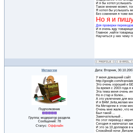
И я бы хотел услышать
Такое мнение может, то
Я хотел бы услышать мн
Без сомнения я тоже виж
Для проверки переводов.
И я очень жду товарище
Главное ,найти товарище
Научиться у них чему-то
Метаргем
Дата: Вторник, 30.10.200
У меня домашний сайт
http://google.com/translat
Это очень хороший и Б
За время с 2003 года я
Эта тема меня очень инт
Но я стар и болен...
А это увлечение для мо
И я ВАМ ,tivita,желаю м
На Метаргем в этом мес
Подполковник
Очень мне жалко ,что не
Был такой ...
Замечательный ..
Группа: модератор раздела
Но этот перевод с иврит
Сообщений:
78
Сегодня я напечатал за
Статус:
Оффлайн
И это за 10 долларов в м
Спокойной ночи ,Витали