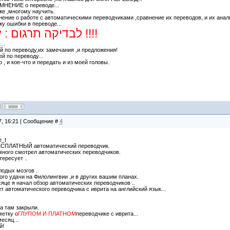
 МНЕНИЕ о переводе...
же ,многому научить.
ение о работе с автоматическими переводчиками ,сравнение их переводов, и их анал
у ошибки в переводе...
Но я и пишу : לבדיקה תרגום !!!!
..
й по переводу,их замечания ,и предложения!
й по переводу...
 , и кое-что и передать и из моей головы.
7, 16:21 | Сообщение #
4
e_t
ЕСПЛАТНЫЙ автоматический переводчик.
 много смотрел автоматических переводчиков.
ересует ..
лодых мозгов .
ного удачи на Филолингвии ,и в других вашим планах.
яце я начал обзор автоматических переводчиков ..
т автоматического переводчика с иврита на английский язык...
а там закрыли.
метку о
ГЛУПОМ И ПЛАТНОМ
переводчике с иврита...
есяц...
й!