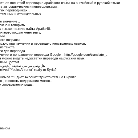
иться попыткой перевода с арабского языка на английский и русский языки.
сь автоматическими переводчиками..
их переводчиках...
ительных и отрицательных
 значение ..
жно и говорить ...
м языке я взял с сайта Арабы48.
 интересующую меня тему.
ми...
его возраста ..
ужно при изучении и переводе с иностранных языков.
из текста.
и для перевода...
ния и поправления перевода Google ...http://google.com/translate_t.
я можно видеть недостатки перевода на русский язык.
сным цветом.
هل وصل مراسل صحيفة "يديعوت أ
ived "Yediot Ahronot" really to Syria?
рибыла "" Едиот Ахронот "действительно Сирии?
н ,но понять содержание можно..
 ,определения рода..
дааном