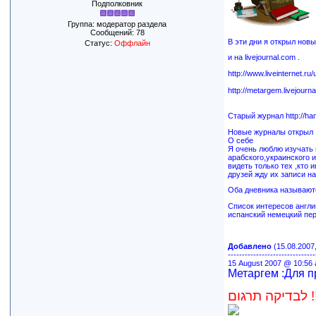
Подполковник
Группа: модератор раздела
Сообщений:
78
В эти дни я открыл новые
Статус:
Оффлайн
и на livejournal.com .
http://www.liveinternet.ru
http://metargem.livejourna
Старый журнал http://han
Новые журналы открыл ,
О cебе
Я очень люблю изучать 
арабского,украинского 
видеть только тех ,кто
друзей жду их записи на
Оба дневника называютс
Список интересов англи
испанский немецкий пер
Добавлено
(15.08.2007,
-------------------------------
15 August 2007 @ 10:56
Метаргем :Для п
קה תרגום