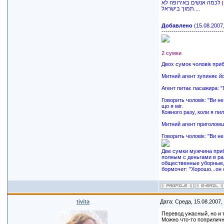
ן לכמה אנשים באירופה לא
תמוך בישראל....
Добавлено
(15.08.2007,
-------------------------------
2 сумки
Двох сумок чоловік приб
Митний агент зупиняє йо
Агент питає пасажира: "
Говорить чоловік: "Ви не
що я міг.
Кожного разу, коли я пил
Митний агент приголомшен
Говорить чоловік: "Ви не
Две сумки мужчина приб
полным с деньгами в ра
общественные уборные, 
бормочет: "Хорошо...он 
tivita
Дата: Среда, 15.08.2007,
Перевод ужасный, но и 
Можно что-то поприлич