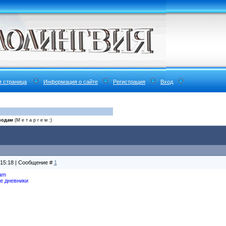
я страница
Информация о сайте
Регистрация
Вход
водам
(М е т а р г е м :)
 15:18 | Сообщение #
1
 am
ые дневники