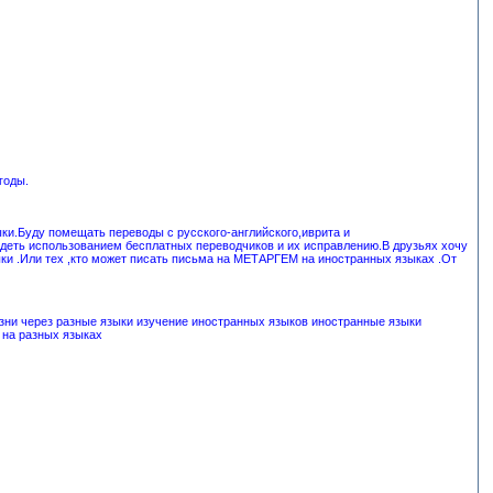
годы.
ыки.Буду помещать переводы с русского-английского,иврита и
ладеть использованием бесплатных переводчиков и их исправлению.В друзьях хочу
зыки .Или тех ,кто может писать письма на МЕТАРГЕМ на иностранных языках .От
изни через разные языки изучение иностранных языков иностранные языки
 на разных языках