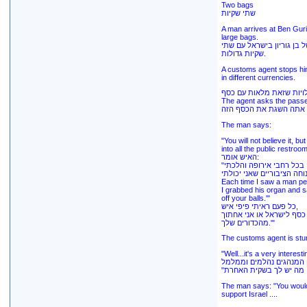
Two bags
שתי שקיות
A man arrives at Ben Gurion
large bags.
 בן גוריון בישראל עם שתי
שקיות גדולות.
A customs agent stops him
in different currencies.
לויות שזאת מלאות עם כסף
The agent asks the passe
The man says:
"You will not believe it, b
into all the public restroom
האיש אומר:
"בכל רחבי אירופה והלכתי
חה הציבוריים שאני יכולתי
Each time I saw a man pe
I grabbed his organ and sa
off your balls.'"
כל פעם ראיתי פיפי איש,
כסף לישראל או אני אחתוך
מהכדורים שלך.'"
The customs agent is st
"Well...it's a very interes
The man says: "You would
support Israel ....