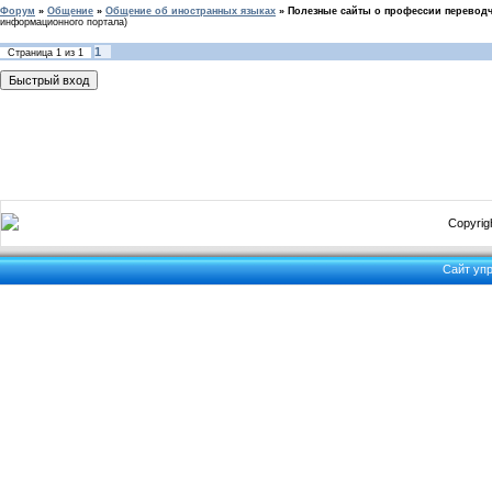
Форум
»
Общение
»
Общение об иностранных языках
»
Полезные сайты о профессии переводч
информационного портала)
1
Страница
1
из
1
Copyrigh
Сайт уп