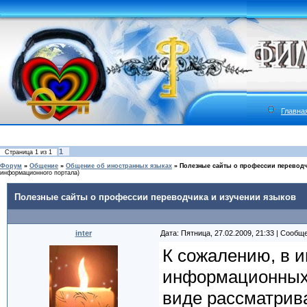
Главна
1
Страница
1
из
1
Форум
»
Общение
»
Общение об иностранных языках
»
Полезные сайты о профессии переводч
информационного портала)
Полезные сайты о профессии переводчика и изучении языков
inter
Дата: Пятница, 27.02.2009, 21:33 | Сообщ
К сожалению, в и
информационных 
виде рассматрив