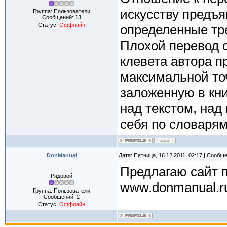
искусству предъя
Группа: Пользователи
Сообщений:
13
Статус:
Оффлайн
определенные тр
Плохой перевод с
клевета автора п
максимальной то
заложенную в кни
над текстом, над
себя по словарям
DonManual
Дата: Пятница, 16.12.2011, 02:17 | Сообщ
Предлагаю сайт п
Рядовой
www.donmanual.r
Группа: Пользователи
Сообщений:
2
Статус:
Оффлайн