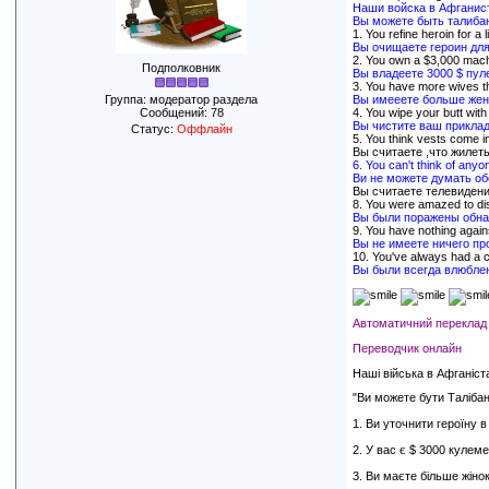
Наши войска в Афганист
Вы можете быть талибан
1. You refine heroin for a 
Вы очищаете героин для
2. You own a $3,000 machi
Подполковник
Вы владеете 3000 $ пул
3. You have more wives th
Группа: модератор раздела
Вы имееете больше жен 
Сообщений:
78
4. You wipe your butt with
Вы чистите ваш приклад 
Статус:
Оффлайн
5. You think vests come in
Вы считаете ,что жилет
6. You can't think of anyo
Ви не можете думать об
Вы считаете телевидени
8. You were amazed to dis
Вы были поражены обна
9. You have nothing agai
Вы не имеете ничего пр
10. You've always had a c
Вы были всегда влюблен
Автоматичний переклад pe
Переводчик онлайн
Наші війська в Афганіст
"Ви можете бути Талібану 
1. Ви уточнити героїну 
2. У вас є $ 3000 кулеме
3. Ви маєте більше жінок