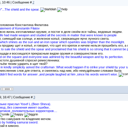
9, 10:46 | Сообщение #
2
er''...The shield and the spear
.
изложении Константина Филатова
tatement of Konstantin Filatov
сю жизнь изготавливал оружие, и постиг в деле своём все тайны, ведомые людям.
e life had made weapon and studied all the secrets in matter that were known to people
, сияющий как солнце, и железное копьё, сверкающее ярче лунного света.
hich shines as the sun and an iron spear which sparkles was brighter than the moonlight.
продажу щит и копьё, и говорил, что щит его крепок и ничем нельзя прошибить его, а о
to sale the shield and the spear and proclaimed that his shield is so strong that it cannot be
лощади и восхищался прекрасным видом оружия и совершенством его.
ed on the square and everyone was admired by the beautiful weapon and by its perfection.
ростоте душевной спросил ремесленника:
опьём твоим ударить в щит твой?
in kindly simplicity asked the craftsman :What would happen if to strike your shield by your 
месленник слов для ответа, и смеялись над ним, ибо немудрёными словами была
 didn't find words for answer ,and people laughed at him ,since his words weren't wise.
9, 16:47 | Сообщение #
3
зыке прислал Yosef L.(Beer-Sheva).
вод ,без сомнения имеет ошибки..
тиков ,положительных корректоров....
тво самураев по владению мечом.
p by holding samurai sword.
ай в кимоно.