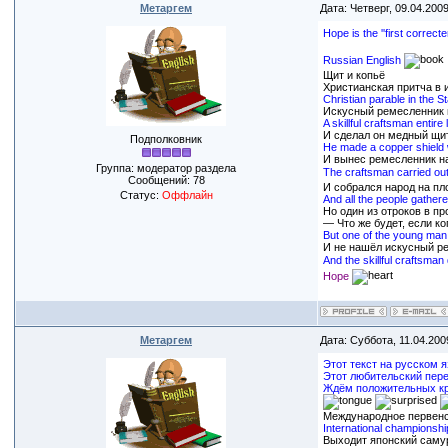
Метаргем
Дата: Четверг, 09.04.200
Hope is the ''first correct
Russian English
Щит и копьё
Христианская притча в 
Christian parable in the S
Искусный ремесленник в
A skillful craftsman entir
И сделал он медный щит
Подполковник
He made a copper shield w
И вынес ремесленник на 
Группа: модератор раздела
The craftsman carried out 
Сообщений:
78
И собрался народ на п
Статус:
Оффлайн
And all the people gather
Но один из отроков в п
— Что же будет, если к
But one of the young man 
И не нашёл искусный ре
And the skillful craftsman
Hope
Метаргем
Дата: Суббота, 11.04.200
Этот текст на русском я
Этот любительский пере
Ждём положительных кри
Meждународнoe первенс
International championshi
Выходит японский самур