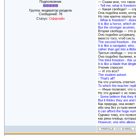
Подполковник
— Скажи мне, что такое
- Tell me, what is freedom
— Какая свобода? — спр
Группа: модератор раздела
Она подобна коню, кото
Сообщений:
78
Но тем крепче хватку он
Статус:
Оффлайн
- What is freedom? - Asked
It is like a horse, which dr
But the stronger acumen, h
Вторая свобода — это р
Оно подобно штурману, 
вместо того, чтоб сест
The second freedom - this
It is like a navigator, wh
rather than get into a lifeb
Третья свобода — это п
Оно подобно былинке, ко
The third freedom - this u
It is like a blade that din
Ученик спросил:
— И это все?
The student asked:
- That's all?
На что учитель ответил:
To which the teacher repli
— Иные полагают, что с
Но это думает с их по
- Some believe that they t
But it thinks they are and 
Как природа, она может
ибо она без устали мен
it can afford the huge nu
Однако тому, кто позво
как река пловца, которы
However, one who allows he