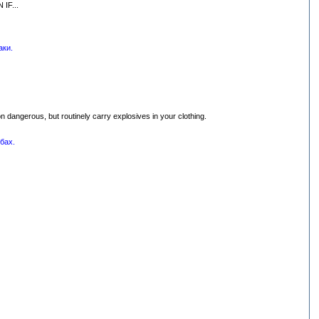
IF...
аки.
on dangerous, but routinely carry explosives in your clothing.
бах.