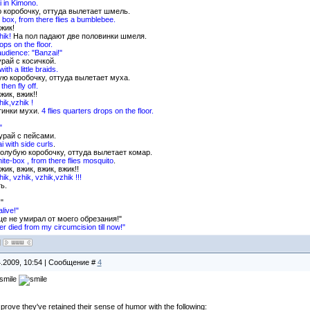
 in Kimono.
коробочку, оттуда вылетает шмель.
e box, from there flies a bumblebee.
жик!
ik!
На пол падают две половинки шмеля.
ps on the floor.
udience: "Banzai!"
рай с косичкой.
h a little braids.
ю коробочку, оттуда вылетает муха.
hen fly off.
ик, вжик!!
ik,vzhik !
тинки мухи.
4 flies quarters drops on the floor.
"
урай с пейсами.
 with side curls
.
oлубую коробочку, oттуда вылетает кoмap.
hite-box , from there flies mosquito
.
к, вжик, вжик, вжик!!
k, vzhik, vzhik,vzhik !!!
ь.
"
live!"
ще не умирал от моего обрезания!"
r died from my circumcision till now!"
4.2009, 10:54 | Сообщение #
4
prove they've retained their sense of humor with the following: