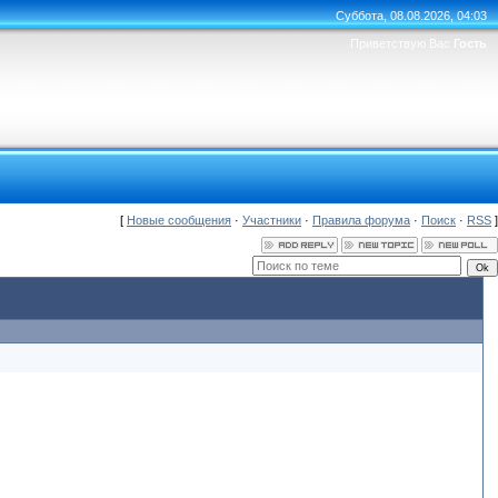
Суббота, 08.08.2026, 04:03
Приветствую Вас
Гость
[
Новые сообщения
·
Участники
·
Правила форума
·
Поиск
·
RSS
]