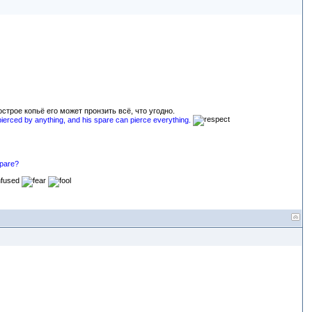
строе копьё его может пронзить всё, что угодно.
 pierced by anything, and his spare can pierce everything.
spare?