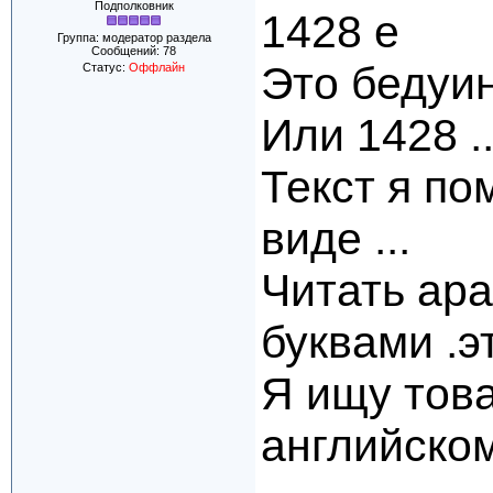
Подполковник
1428 e
Группа: модератор раздела
Сообщений:
78
Это бедуин
Статус:
Оффлайн
Или 1428 ..
Текст я п
виде ...
Читать ар
буквами .э
Я ищу това
английско