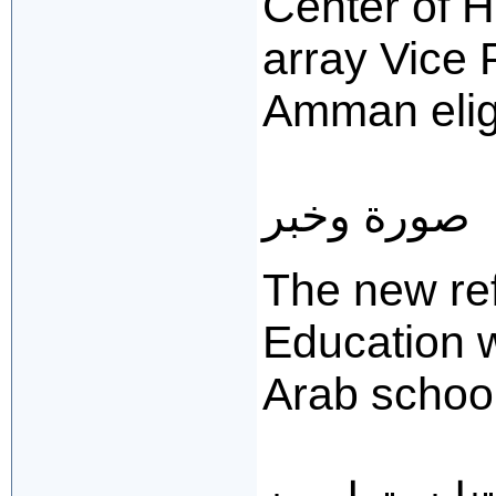
Center of H
array Vice 
Amman eligi
صورة وخبر
The new ref
Education w
Arab school