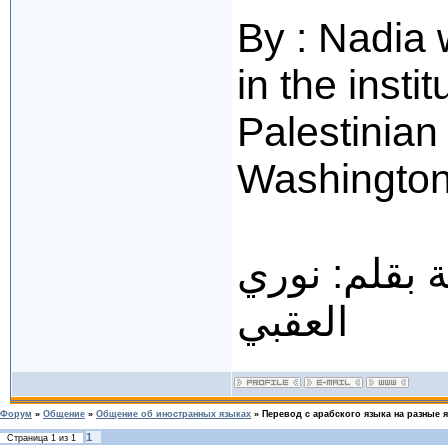
By : Nadia 
in the insti
Palestinian 
Washingto
متسلسة بقلم: نوري
العقبي
Форум
»
Общение
»
Общение об иностранных языках
»
Перевод с арабского языка на разные 
1
Страница
1
из
1