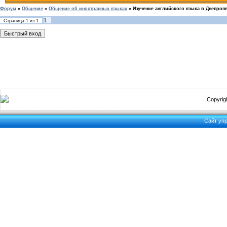
Форум
»
Общение
»
Общение об иностранных языках
»
Изучение английского языка в Днепропе
1
Страница
1
из
1
Copyrigh
Сайт уп