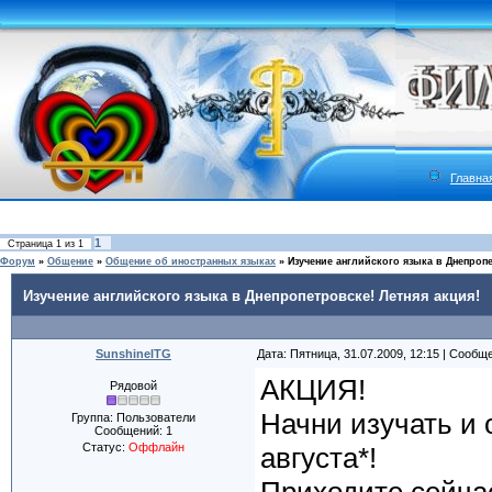
Главна
1
Страница
1
из
1
Форум
»
Общение
»
Общение об иностранных языках
»
Изучение английского языка в Днепропе
Изучение английского языка в Днепропетровске! Летняя акция!
SunshineITG
Дата: Пятница, 31.07.2009, 12:15 | Сообщ
АКЦИЯ!
Рядовой
Начни изучать и 
Группа: Пользователи
Сообщений:
1
Статус:
Оффлайн
августа*!