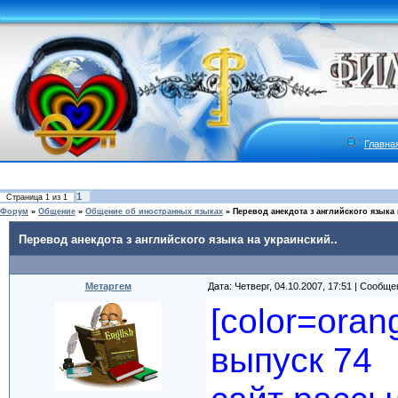
Главна
1
Страница
1
из
1
Форум
»
Общение
»
Общение об иностранных языках
»
Перевод анекдота з английского языка 
Перевод анекдота з английского языка на украинский..
Метаргем
Дата: Четверг, 04.10.2007, 17:51 | Сообщ
[color=ora
выпуск 74