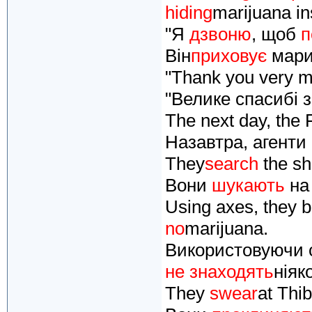
hiding
marijuana in
"Я
дзвоню
, щоб
п
Він
приховує
марих
"Thank you very muc
"Велике спасибі з
The next day, the 
Назавтра, агенти
They
search
the sh
Вони
шукають
на 
Using axes, they 
no
marijuana.
Використовуючи 
не знаходять
ніяк
They
swear
at Thi