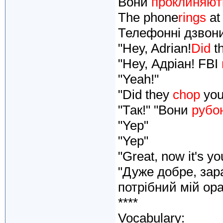
Вони
проклиняют
The phone
rings
at
Телефонні дзвони
"Hey, Adrian!
Did
t
"Hey, Адріан! FBI
"Yeah!"
"Did they
chop
you
"Так!" "Вони
рубо
"Yep"
"Yep"
"Great, now it's yo
"Дуже добре, зар
потрібний мій ора
****
Vocabulary: