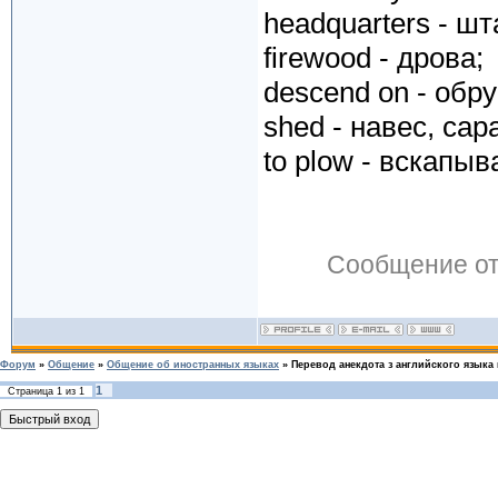
headquarters - шт
firewood - дрова;
descend on - обр
shed - навес, сар
to plow - вскапыва
Сообщение о
Форум
»
Общение
»
Общение об иностранных языках
»
Перевод анекдота з английского языка 
1
Страница
1
из
1