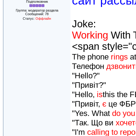
сайт рассыл
Подполковник
Группа: модератор раздела
Сообщений:
78
Статус:
Оффлайн
Joke:
Working
With 
<span style="
The phone
rings
at
Телефон
дзвонит
"Hello?"
"Привіт?"
"Hello,
is
this the F
"Привіт,
є
це ФБР
"Yes. What
do you
"Так. Що ви
хочет
"I'm
calling to repo