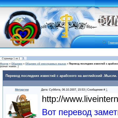
Главна
1
Страница
1
из
1
Форум
»
Общение
»
Общение об иностранных языках
»
Перевод последних известий с арабско
разных языках..)
Перевод последних известий с арабского на английский .Мысли.
Метаргем
Дата: Суббота, 06.10.2007, 15:53 | Сообщение #
1
http://www.liveinte
Вот перевод замет