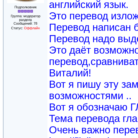
английский язык.
Подполковник
Это перевод излож
Группа: модератор
раздела
Сообщений:
78
Перевод написан 
Статус:
Оффлайн
Перевод надо выде
Это даёт возможн
перевод,сравниват
Виталий!
Вот я пишу эту за
возможностями ..
Вот я обозначаю 
Тема перевода гла
Очень важно перев