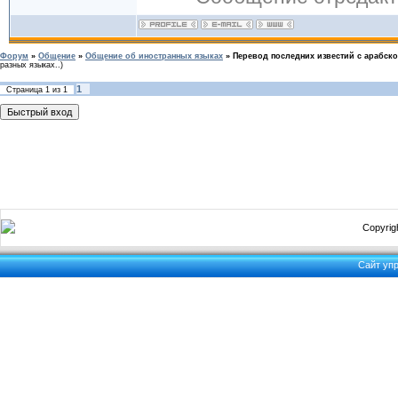
Форум
»
Общение
»
Общение об иностранных языках
»
Перевод последних известий с арабско
разных языках..)
1
Страница
1
из
1
Copyrigh
Сайт уп