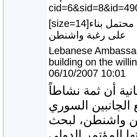
cid=6&sid=8&id=49
[size=14]السفير اللبنانية : لقاء أميركي ـ سوري محتمل بناء
على رغبة واشنطن
Lebanese Ambassado
building on the wil
06/10/2007 10:01
ية أن ثمة نشاطاً
ع الجانبين السوري
من واشنطن، لبحث
ا المؤتمر الدولي