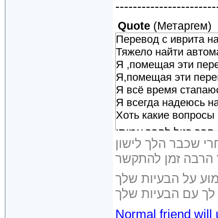
-----------------------
Quote
(
Метаргем
)
Перевод с иврита на
Тяжело найти автом
Я ,помещая эти пер
Я,помещая эти пере
Я всё время стапаюс
Я всегда надеюсь на /
Хоть какие вопросы
 חבר רגיל לחבר אמיתי
Разница между тов
 לך עם הבעיות שלך
Normal friend will 