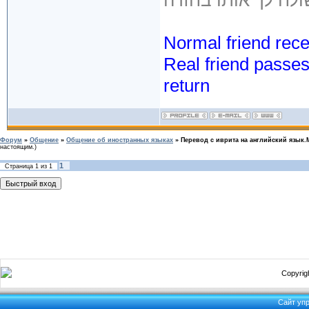
Normal friend rece
Real friend passe
return
Форум
»
Общение
»
Общение об иностранных языках
»
Перевод с иврита на английский язык
настоящим.)
1
Страница
1
из
1
Copyrigh
Сайт уп