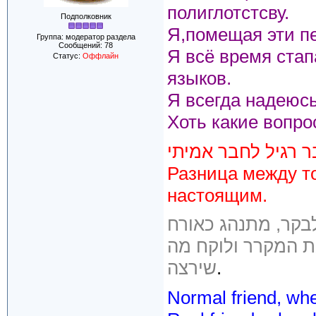
полиглотстсву.
Подполковник
Я,помещая эти пе
Группа: модератор раздела
Сообщений:
78
Я всё время стап
Статус:
Оффлайн
языков.
Я всегда надеюсь н
Хоть какие вопро
ר רגיל לחבר אמיתי
Разница между 
настоящим.
ת המקרר ולוקח מה
שירצה
.
Normal friend, whe