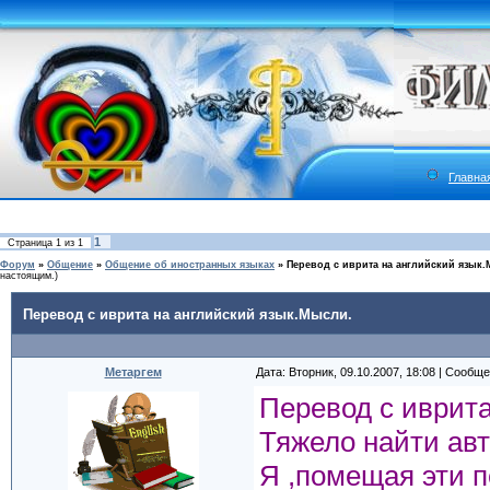
Главна
1
Страница
1
из
1
Форум
»
Общение
»
Общение об иностранных языках
»
Перевод с иврита на английский язык
настоящим.)
Перевод с иврита на английский язык.Мысли.
Метаргем
Дата: Вторник, 09.10.2007, 18:08 | Сообщ
Перевод с иврита
Тяжело найти ав
Я ,помещая эти 