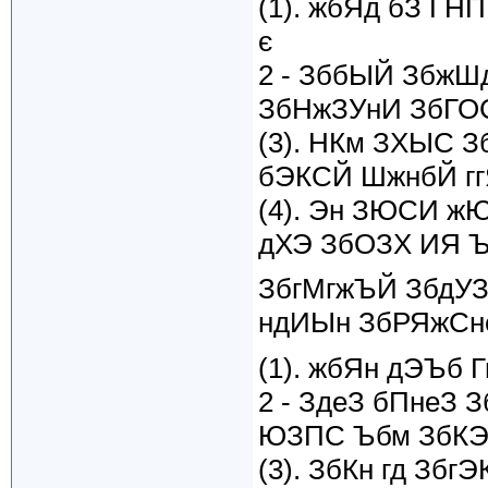
(1). жбЯд бЗ ГН
є
2 - ЗббЫЙ ЗбжШ
ЗбНжЗУнИ ЗбГОС
(3). НКм ЗХЫС 
бЭКСЙ ШжнбЙ г
(4). Эн ЗЮСИ ж
дХЭ ЗбОЗХ ИЯ 
ЗбгМгжЪЙ ЗбдУЗ
ндИЫн ЗбРЯжСне 
(1). жбЯн дЭЪб 
2 - ЗдеЗ бПнеЗ 
ЮЗПС Ъбм ЗбКЭ
(3). ЗбКн гд Зб