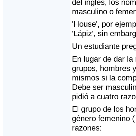
del inglés, los n
masculino o femen
'House', por ejemp
'Lápiz', sin embarg
Un estudiante preg
En lugar de dar la 
grupos, hombres y 
mismos si la comp
Debe ser masculin
pidió a cuatro ra
El grupo de los ho
género femenino ( 
razones: