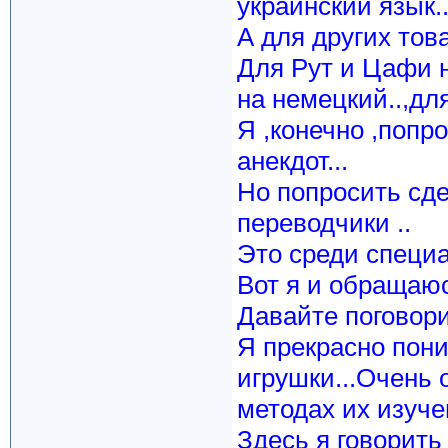
украинский язык..
А для других тов
Для Рут и Цафи н
на немецкий..,для
Я ,конечно ,попр
анекдот...
Но попросить сде
переводчики ..
Это среди специа
Вот я и обращаюс
Давайте поговори
Я прекрасно пони
игрушки...Очень 
методах их изучен
Здесь я говорить о