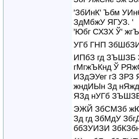
'ЗбИнК' Ъбм УИнб
ЗдМбжУ ЯГУЗ. '
'Юбг СХЗХ Ў' жгЪ 
УГб ГНП ЗбШбЗИ 
ИПбЗ гд ЗЪШЗБ
гМгжЪКнд Ў РЯж
ИЗдЭУег гЗ ЗРЗ 
жндИЫн Зд нЯжд
ЯЗд нУГб ЗЪШЗ
ЭЖЙ ЗбСМЗб жЮ
Зд гд ЗбМдУ Збг
ббЗУИЗИ ЗбКЗбн