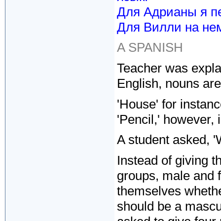
Для Адрианы я пе
Для Вилли на не
A SPANISH
Teacher was explai
English, nouns are
'House' for instance
'Pencil,' however, i
A student asked, '
Instead of giving t
groups, male and 
themselves whethe
should be a mascu