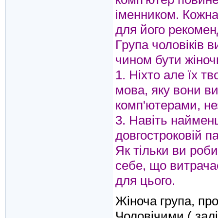
іменником. Кожна
для його рекоменд
Група чоловіків 
чином бути жіноч
1. Ніхто але їх тв
мова, яку вони в
комп'ютерами, не
3. Навіть наймен
довгостроковій па
Як тільки ви роби
себе, що витрача
для цього.
Жіноча група, пр
Чоловічими ( залі