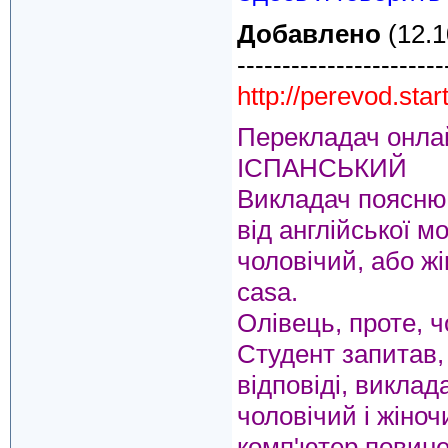
Добавлено
(12.1
-----------------------
http://perevod.sta
Перекладач онла
ІСПАНСЬКИЙ
Викладач пояснюва
від англійської м
чоловічий, або жі
casa.
Олівець, проте, ч
Студент запитав,
відповіді, виклад
чоловічий і жіноч
комп'ютер повине