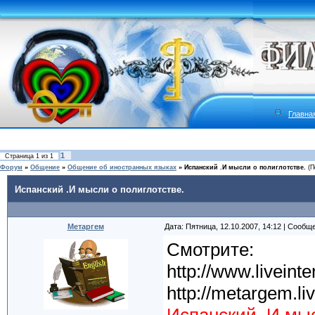
Главна
1
Страница
1
из
1
Форум
»
Общение
»
Общение об иностранных языках
»
Испанский .И мысли о полиглотстве.
(П
Испанский .И мысли о полиглотстве.
Метаргем
Дата: Пятница, 12.10.2007, 14:12 | Сообщ
Смотрите:
http://www.liveint
http://metargem.li