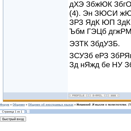
дХЭ ЗбжЮК ЗбгО
(4). Эн ЗЮСИ ж
ЗРЗ ЯдК ЮП ЗдК
Ъбм ГЭЦб дгжРМ
ЭЗТК ЗбдУЗБ.
ЗСУЗб еРЗ ЗбРЯ
Зд нЯжд бе НУ Зб
Форум
»
Общение
»
Общение об иностранных языках
»
Испанский .И мысли о полиглотстве.
(П
1
Страница
1
из
1