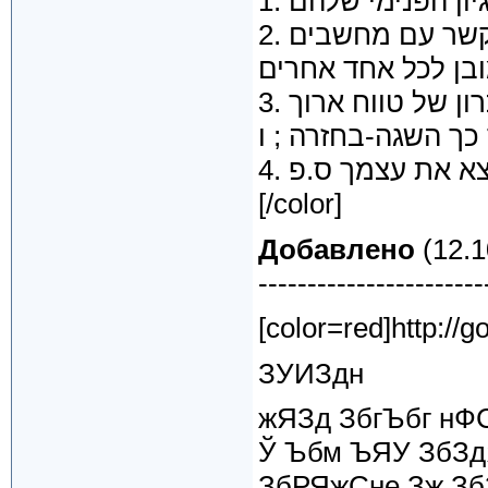
2. שפשפת הבן מקום שהם משתמשים להתקשר עם מחשבים
3. אפילו הטעויות הכי קטנות מאוחסנות בזכרון של טווח ארוך
ך השגה-בחזרה ; ו
4. כאשר אתה עושה התחייבות לאחד, אתה מוצא את עצמך ס.פ.
[/color]
Добавлено
(12.1
-----------------------
[color=red]http://g
ЗУИЗдн
жЯЗд ЗбгЪбг н
Ў Ъбм ЪЯУ ЗбЗд
ЗбРЯжСне Зж Зб