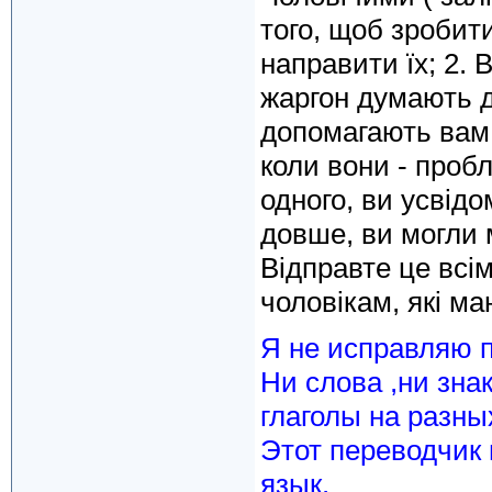
того, щоб зробит
направити їх; 2.
жаргон думають д
допомагають вам 
коли вони - пробл
одного, ви усвід
довше, ви могли 
Відправте це всім 
чоловікам, які ма
Я не исправляю п
Ни слова ,ни зна
глаголы на разны
Этот переводчик 
язык.