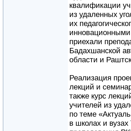
квалификации уч
из удаленных уг
их педагогическо
инновационными 
приехали препода
Бадахшанской ав
области и Раштс
Реализация прое
лекций и семинар
также курс лекци
учителей из уда
по теме «Актуал
в школах и вузах