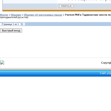
Форум
»
Общение
»
Общение об иностранных языках
»
Учителя РКИ в Таджикистане смогли п
преподавателей-русистов)
1
Страница
1
из
1
Copyrigh
Сайт уп