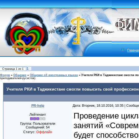
Главна
1
Страница
1
из
1
Форум
»
Общение
»
Общение об иностранных языках
»
Учителя РКИ в Таджикистане смогли п
преподавателей-русистов)
Учителя РКИ в Таджикистане смогли повысить свой профессион
PR-help
Дата: Вторник, 18.10.2016, 10:35 | Сообщ
Проведение цикл
Лейтенант
занятий «Соврем
Группа: Пользователи
Сообщений:
54
Статус:
Оффлайн
будет способств