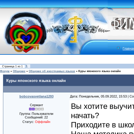
Главна
1
Страница
1
из
1
Форум
»
Общение
»
Общение об иностранных языках
»
Куры японского языка онлайн
Куры японского языка онлайн
bobcovasvetlana1293
Дата: Понедельник, 05.09.2022, 15:53 | 
Вы хотите выучит
Сержант
начать?
Группа: Пользователи
Сообщений:
22
Статус:
Оффлайн
Приходите в школ