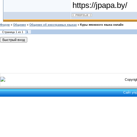
https://jpapa.by/
Форум
»
Общение
»
Общение об иностранных языках
»
Куры японского языка онлайн
1
Страница
1
из
1
Copyrigh
Сайт уп