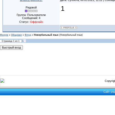
artem17petrov17
Дата: Суббота, 06.03.2021, 11:22 | Сообщ
1
Рядовой
Группа: Пользователи
Сообщений:
4
Статус:
Оффлайн
Форум
»
Общение
»
Флуд
»
Невербальный язык
(Невербальный язык)
1
Страница
1
из
1
Copyrigh
Сайт уп