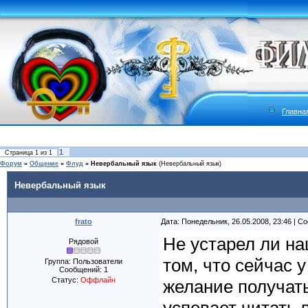
Главна
1
Страница
1
из
1
Форум
»
Общение
»
Флуд
»
Невербальный язык
(Невербальный язык)
Невербальный язык
frato
Дата: Понедельник, 26.05.2008, 23:46 | 
Не устарел ли н
Рядовой
том, что сейчас 
Группа: Пользователи
Сообщений:
1
Статус:
Оффлайн
желание получат