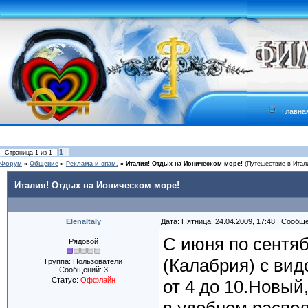
Главна
1
Страница
1
из
1
Форум
»
Общение
»
Реклама и спам.
»
Италия! Отдых на Ионическом море!
(Путешествие в Итал
Италия! Отдых на Ионическом море!
ElenaItaly
Дата: Пятница, 24.04.2009, 17:48 | Сообщ
С июня по сентя
Рядовой
(Калабрия) с вид
Группа: Пользователи
Сообщений:
3
Статус:
Оффлайн
от 4 до 10.Новый