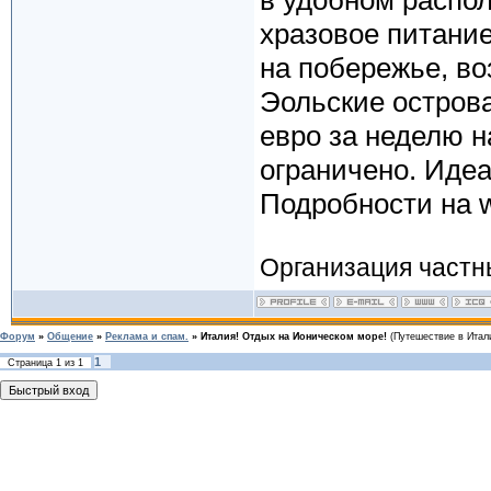
в удобном распол
хразовое питание
на побережье, в
Эольские острова
евро за неделю н
ограничено. Иде
Подробности на ww
Организация частн
Форум
»
Общение
»
Реклама и спам.
»
Италия! Отдых на Ионическом море!
(Путешествие в Итал
1
Страница
1
из
1