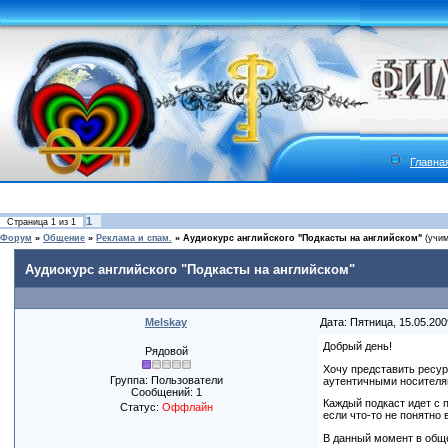
Главна
1
Страница
1
из
1
Форум
»
Общение
»
Реклама и спам.
»
Аудиокурс английского "Подкасты на английском"
(учи
Аудиокурс английского "Подкасты на английском"
Melskay
Дата: Пятница, 15.05.200
Добрый день!
Рядовой
Хочу представить ресур
Группа: Пользователи
аутентичными носителям
Сообщений:
1
Каждый подкаст идет с 
Статус:
Оффлайн
если что-то не понятно 
В данный момент в обще