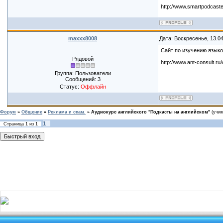
http://www.smartpodcast
maxxx8008
Дата: Воскресенье, 13.0
Сайт по изучению языко
Рядовой
http://www.ant-consult.r
Группа: Пользователи
Сообщений:
3
Статус:
Оффлайн
Форум
»
Общение
»
Реклама и спам.
»
Аудиокурс английского "Подкасты на английском"
(учи
1
Страница
1
из
1