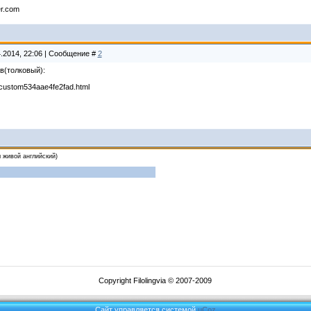
er.com
4.2014, 22:06 | Сообщение #
2
в(толковый):
u/custom534aae4fe2fad.html
м живой английский)
Copyright Filolingvia © 2007-2009
Сайт управляется системой
uCoz