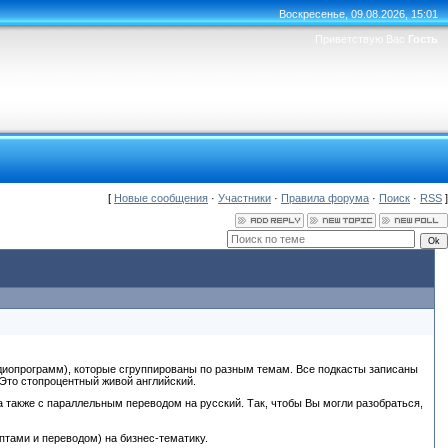
Воскресенье, 09.08.2026, 15:01
Приветствую Вас
Гость
[
Новые сообщения
·
Участники
·
Правила форума
·
Поиск
·
RSS
]
адиопрограмм), которые сгруппированы по разным темам. Все подкасты записаны
 Это стопроцентный живой английский.
 а также с параллельным переводом на русский. Так, чтобы Вы могли разобраться,
птами и переводом) на бизнес-тематику.