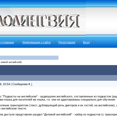
я страница
Информация о сайте
Регистрация
Вход
м живой английский)
9, 15:54 | Сообщение #
1
с "Подкасты на английском" - аудиоуроки английского, составленные из подкастов (р
и языка для носителей же языка, т.е. они не адаптированы специально для обучения.
полным транскриптом (текст, дублирующий речь дикторов и их гостей, на английском),
в английском тексте.
м доступе представлен раздел "Деловой английский" - набор из подкастов (с транскри