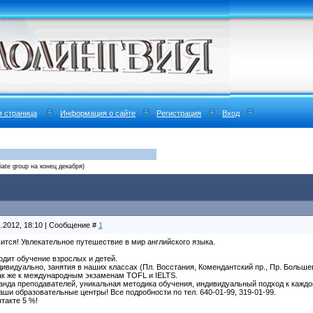
я страница
Информация о сайте
Регистрация
Вход
diate group на конец декабря)
1.2012, 18:10 | Сообщение #
1
ится! Увлекательное путешествие в мир английского языка.
дит обучение взрослых и детей.
ивидуально, занятия в наших классах (Пл. Восстания, Комендантский пр., Пр. Большев
так же к международным экзаменам TOFL и IELTS.
да преподавателей, уникальная методика обучения, индивидуальный подход к каждо
ши образовательные центры! Все подробности по тел. 640-01-99, 319-01-99.
такте 5 %!