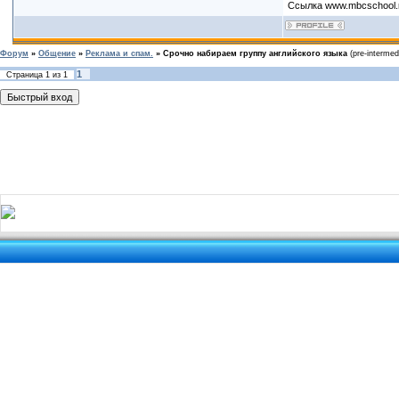
Ссылка www.mbcschool.
Форум
»
Общение
»
Реклама и спам.
»
Срочно набираем группу английского языка
(pre-interme
1
Страница
1
из
1