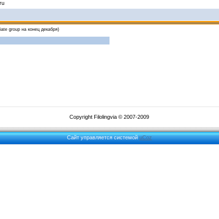
ru
diate group на конец декабря)
Copyright Filolingvia © 2007-2009
Сайт управляется системой
uCoz