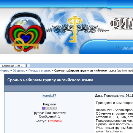
Главна
1
Страница
1
из
1
Форум
»
Общение
»
Реклама и спам.
»
Срочно набираем группу английского языка
(pre-interme
Срочно набираем группу английского языка
ksenia87
Дата: Понедельник, 26.1
Приходите и вам понрав
Рядовой
Школа MBC School прово
Группа: Пользователи
Обучение в группе и инд
Сообщений:
1
Готовим к ЕГЭ, ГИА, а 
Профессиональная коман
Статус:
Оффлайн
Приглашаем посетить на
Участникам группы Вкон
www.mbcschool.ru