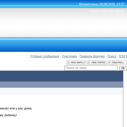
Воскресенье, 09.08.2026, 14:37
Приветствую Вас
Гость
[
Новые сообщения
·
Участники
·
Правила форума
·
Поиск
·
RSS
]
иков) или у вас дома.
му ребенку!