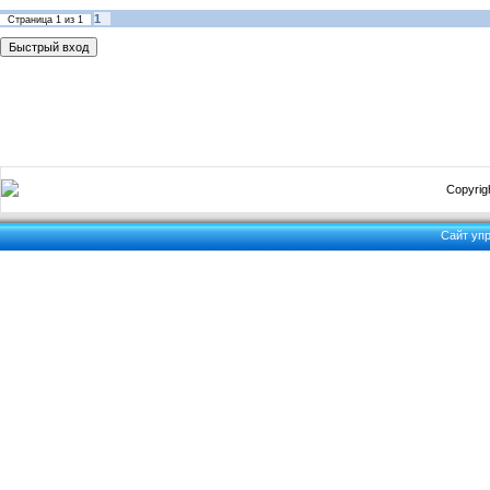
1
Страница
1
из
1
Copyrigh
Сайт уп