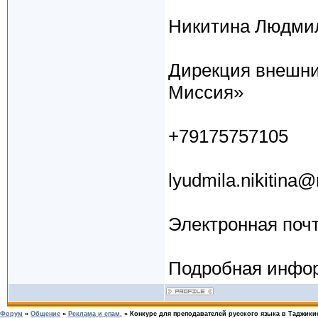
Никитина Людмил
Дирекция внешни
Миссия»
+79175757105
lyudmila.nikitina
Электронная почта
Подробная инфор
Форум
»
Общение
»
Реклама и спам.
»
Конкурс для преподавателей русского языка в Таджики