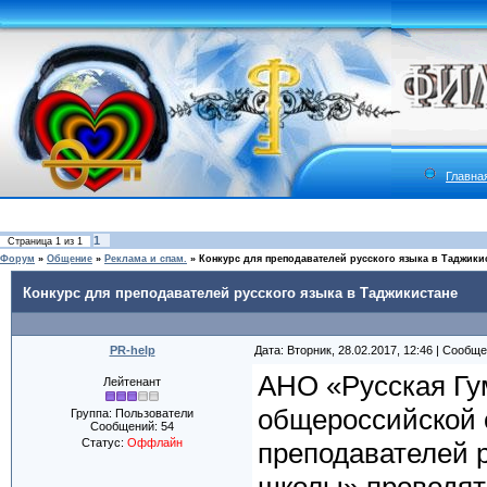
Главна
1
Страница
1
из
1
Форум
»
Общение
»
Реклама и спам.
»
Конкурс для преподавателей русского языка в Таджики
Конкурс для преподавателей русского языка в Таджикистане
PR-help
Дата: Вторник, 28.02.2017, 12:46 | Сообщ
АНО «Русская Гу
Лейтенант
общероссийской 
Группа: Пользователи
Сообщений:
54
Статус:
Оффлайн
преподавателей 