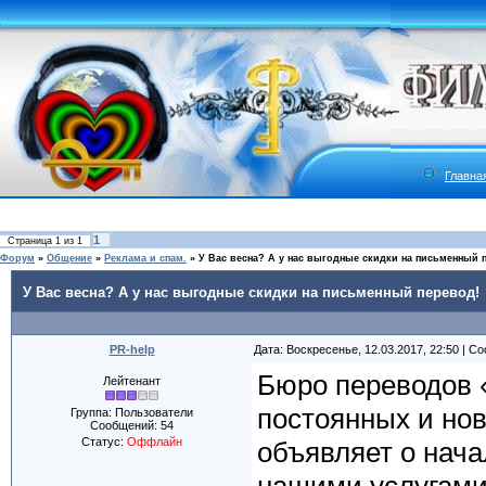
Главна
1
Страница
1
из
1
Форум
»
Общение
»
Реклама и спам.
»
У Вас весна? А у нас выгодные скидки на письменный 
У Вас весна? А у нас выгодные скидки на письменный перевод!
PR-help
Дата: Воскресенье, 12.03.2017, 22:50 | 
Бюро переводов «
Лейтенант
постоянных и нов
Группа: Пользователи
Сообщений:
54
Статус:
Оффлайн
объявляет о нача