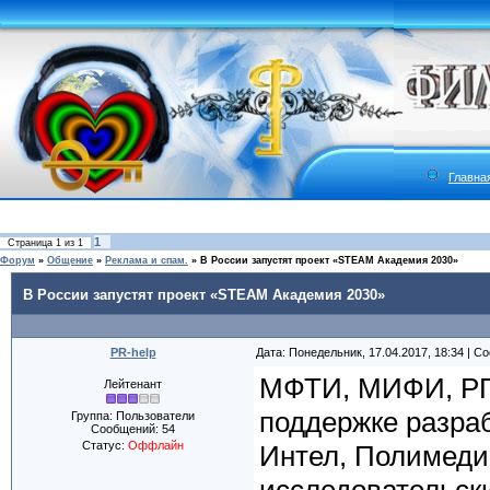
Главна
1
Страница
1
из
1
Форум
»
Общение
»
Реклама и спам.
»
В России запустят проект «STEAM Академия 2030»
В России запустят проект «STEAM Академия 2030»
PR-help
Дата: Понедельник, 17.04.2017, 18:34 | 
МФТИ, МИФИ, РГГ
Лейтенант
поддержке разра
Группа: Пользователи
Сообщений:
54
Статус:
Оффлайн
Интел, Полимеди