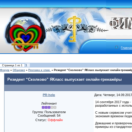
Главна
1
Страница
1
из
1
Форум
»
Общение
»
Реклама и спам.
»
Резидент “Сколково” ЯКласс выпускает онлайн-тренаж
Резидент “Сколково” ЯКласс выпускает онлайн-тренажёры
PR-help
Дата: Четверг, 14.09.201
14 сентября 2017 года 
Лейтенант
разработанных с испол
Группа: Пользователи
С новым сервисом учит
Сообщений:
54
экономия времени педаг
Статус:
Оффлайн
Домашние и проверочные
примеры из стандартног