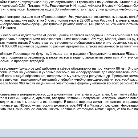
йте Якласс (http://yaklass.ru/) уже опубликованы тренажёры по учебникам Атанасяна 
икольский С.М., Потапов М.К., Решетников Н.Н. и др.), «Физика 9 класс» (Кабардин О.Ф.
ся по подписке. Тренажеры ещё к 30 учебникам станут доступны до конца учебного го
рие, которое оказало нам «Просвещение». Это уникальная возможность создать онл
онлайн домашние работы на ЯКласс используют в 22 000 школ России. Наличие элек
 образовательной среды, доступной в режиме онлайн. Мы уверены, что именно таким
й Никитин.
 к учебникам издательства «Просвещение» является очередным шагом компании ЯКл
ровалась с популярными образовательными сервисами: Эл.Жур, Мосрег, Дневник.ру,
ам использовать ЯКласс в качестве основного образовательного инструмента, как для 
 6 000 000 вариантов заданий по разным предметам, а также возможность автоматиче
бникам Просвещения будут публиковаться в разделе «Предметы» на портале ЯКласс п
ов с пошаговым решением, а также тестов и задач с закрытыми ответами. Учителя с
время на проверке тетрадей.
вещение» (www.prosv.ru) работает в сфере образования на протяжении 86 лет. Это 
себя не только учебники и учебные пособия, но и оборудование для образовательно
лей организаций образования, цифровые и мультимедиа ресурсы и др. Приоритет компа
с выпуском традиционной печатной учебной и учебно-методической литературой разр
ало более 960 тысяч лицензий на электронные формы учебников во всех регионах Р
ательный интернет-ресурс для школьников, учителей и родителей. Сайт www.yaklass.
кол в России, Украине, Армении, Австрии, Латвии и Республике Беларусь. ЯКласс по
виде и экономить время на их проверке. В основе сервиса лежит технология генераци
и навсегда. ЯКласс — выпускник акселератора ФРИИ и Microsoft, резидент Инновацио
Data Pro Group, бизнес-ангела Никиты Халявина, от фондов Almaz Capital, Vesna Inve