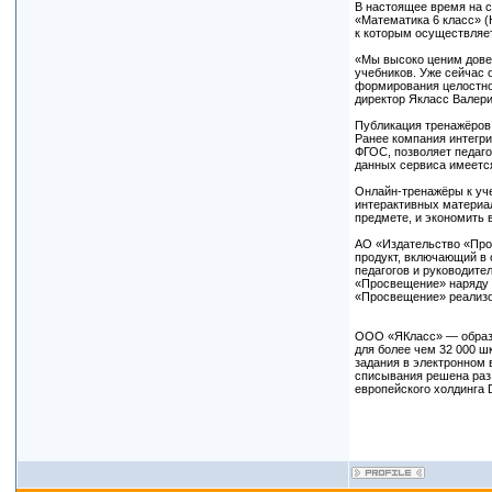
В настоящее время на са
«Математика 6 класс» (Н
к которым осуществляет
«Мы высоко ценим дове
учебников. Уже сейчас 
формирования целостной
директор Якласс Валери
Публикация тренажёров
Ранее компания интегри
ФГОС, позволяет педагог
данных сервиса имеется
Онлайн-тренажёры к уче
интерактивных материал
предмете, и экономить 
АО «Издательство «Прос
продукт, включающий в 
педагогов и руководите
«Просвещение» наряду 
«Просвещение» реализов
ООО «ЯКласс» — образов
для более чем 32 000 ш
задания в электронном 
списывания решена раз 
европейского холдинга 