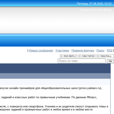
Пятница, 07.08.2026, 02:53
Приветствую Вас
Гость
[
Новые сообщения
·
Участники
·
Правила форума
·
Поиск
·
RSS
]
апуске онлайн-тренажёров для общеобразовательных школ (prosv.yaklass.ru),
 заданий и классных работ по привычным учебникам. По данным ЯКласс,
исле, с планшета или смартфона. Ученики и их родители смогут открывать темы и
омашних заданий и проверочных работ в любое время и в любом месте.