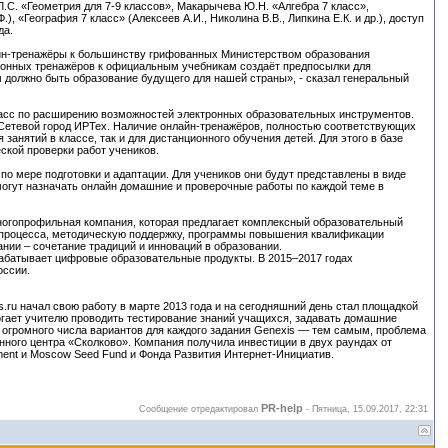
Л.С. «Геометрия для 7-9 классов», Макарычева Ю.Н. «Алгебра 7 класс»,
), «География 7 класс» (Алексеев А.И., Николина В.В., Липкина Е.К. и др.), доступ
да.
айн-тренажёры к большинству грифованных Министерством образования
тронных тренажёров к официальным учебникам создаёт предпосылки для
 должно быть образование будущего для нашей страны», - сказал генеральный
асс по расширению возможностей электронных образовательных инструментов.
 Сетевой город ИРТех. Наличие онлайн-тренажёров, полностью соответствующих
занятий в классе, так и для дистанционного обучения детей. Для этого в базе
ской проверки работ учеников.
о мере подготовки и адаптации. Для учеников они будут представлены в виде
могут назначать онлайн домашние и проверочные работы по каждой теме в
многопрофильная компания, которая предлагает комплексный образовательный
го процесса, методическую поддержку, программы повышения квалификации
нии – сочетание традиций и инноваций в образовании.
абатывает цифровые образовательные продукты. В 2015–2017 годах
оссии.
ru начал свою работу в марте 2013 года и на сегодняшний день стал площадкой
могает учителю проводить тестирование знаний учащихся, задавать домашние
и огромного числа вариантов для каждого задания Genexis — тем самым, проблема
нного центра «Сколково». Компания получила инвестиции в двух раундах от
stment и Moscow Seed Fund и Фонда Развития Интернет-Инициатив.
PR-help
Сообщение отредактировал
-
Пятница, 15.09.2017, 22:31