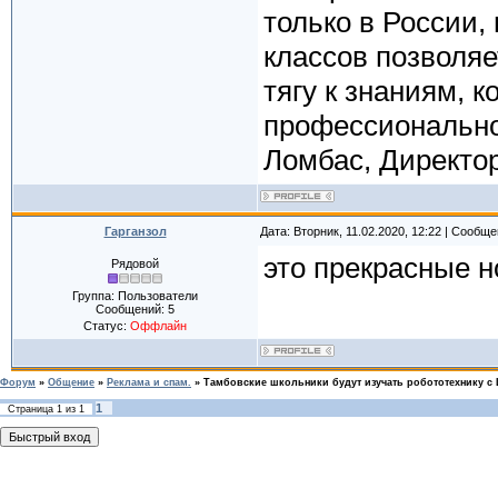
только в России,
классов позволяе
тягу к знаниям, 
профессионально
Ломбас, Директор
Гарганзол
Дата: Вторник, 11.02.2020, 12:22 | Сообщ
это прекрасные н
Рядовой
Группа: Пользователи
Сообщений:
5
Статус:
Оффлайн
Форум
»
Общение
»
Реклама и спам.
»
Тамбовские школьники будут изучать робототехнику с
1
Страница
1
из
1