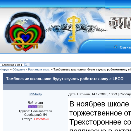
Главна
1
Страница
1
из
1
Форум
»
Общение
»
Реклама и спам.
»
Тамбовские школьники будут изучать робототехнику с
Тамбовские школьники будут изучать робототехнику с LEGO
PR-help
Дата: Пятница, 14.12.2018, 13:23 | Сообщ
В ноябрев школе
Лейтенант
торжественное о
Группа: Пользователи
Сообщений:
54
Статус:
Оффлайн
Трехстороннее с