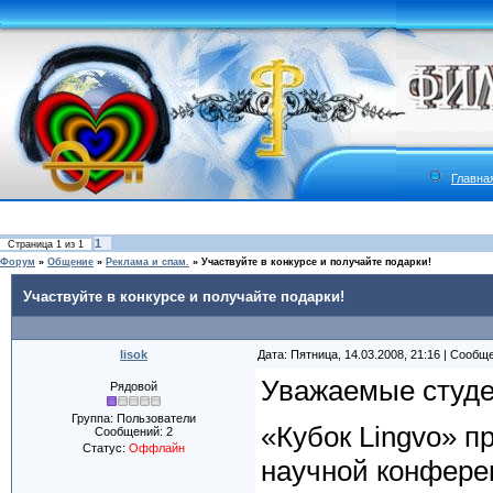
Главна
1
Страница
1
из
1
Форум
»
Общение
»
Реклама и спам.
»
Участвуйте в конкурсе и получайте подарки!
Участвуйте в конкурсе и получайте подарки!
lisok
Дата: Пятница, 14.03.2008, 21:16 | Сообщ
Уважаемые студе
Рядовой
Группа: Пользователи
«Кубок Lingvo» п
Сообщений:
2
Статус:
Оффлайн
научной конфере