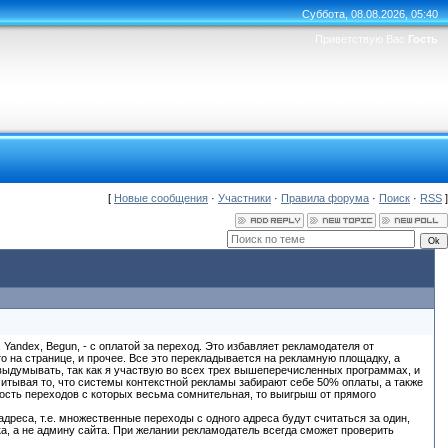
Суббота, 08.08.2026, 05:40
Приветствую Вас
Гость
[
Новые сообщения
·
Участники
·
Правила форума
·
Поиск
·
RSS
]
andex, Begun, - с оплатой за переход. Это избавляет рекламодателя от
 на странице, и прочее. Все это перекладывается на рекламную площадку, а
 выдумывать, так как я участвую во всех трех вышеперечисленных программах, и
читывая то, что системы контекстной рекламы забирают себе 50% оплаты, а также
ность переходов с которых весьма сомнительная, то выигрыш от прямого
адреса, т.е. множественные переходы с одного адреса будут считаться за один,
а, а не админу сайта. При желании рекламодатель всегда сможет проверить