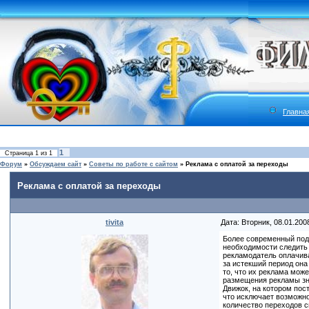
Главна
1
Страница
1
из
1
Форум
»
Обсуждаем сайт
»
Советы по работе с сайтом
»
Реклама с оплатой за переходы
Реклама с оплатой за переходы
tivita
Дата: Вторник, 08.01.200
Более современный подх
необходимости следить 
рекламодатель оплачива
за истекший период она
то, что их реклама мож
размещения рекламы зна
Движок, на котором пост
что исключает возможно
количество переходов 