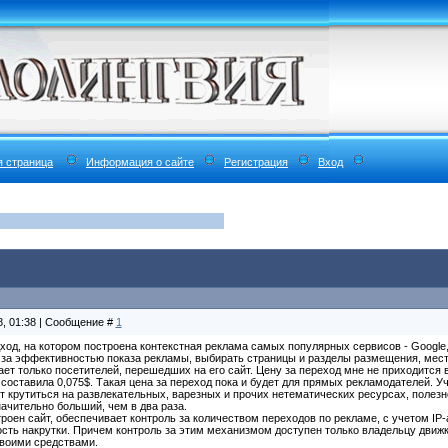
я страница
Информация о сайте
Регистрация
Вход
8, 01:38 | Сообщение #
1
од, на котором построена контекстная реклама самых популярных сервисов - Google, Y
за эффективностью показа рекламы, выбирать страницы и разделы размещения, место
ет только посетителей, перешедших на его сайт. Цену за переход мне не приходится
 составила 0,075$. Такая цена за переход пока и будет для прямых рекламодателей. У
ет крутиться на развлекательных, варезных и прочих нетематических ресурсах, полез
чительно больший, чем в два раза.
роен сайт, обеспечивает контроль за количеством переходов по рекламе, с учетом IP-
сть накрутки. Причем контроль за этим механизмом доступен только владельцу движк
своими средствами.