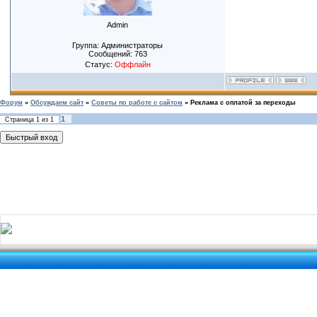
Admin
Группа: Администраторы
Сообщений:
763
Статус:
Оффлайн
Форум
»
Обсуждаем сайт
»
Советы по работе с сайтом
»
Реклама с оплатой за переходы
1
Страница
1
из
1