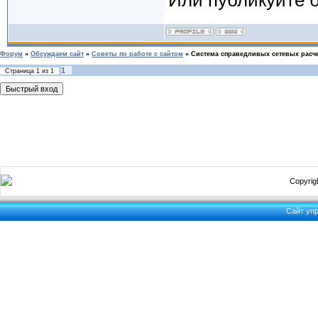
Форум
»
Обсуждаем сайт
»
Советы по работе с сайтом
»
Система справедливых сетевых расч
1
Страница
1
из
1
Copyrigh
Сайт уп