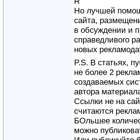
R
Но лучшей помощ
сайта, размещен
в обсуждении и п
справедливого ра
новых рекламодат
P.S. В статьях, 
не более 2 рекла
создаваемых сис
автора материала
Ссылки не на сай
считаются рекла
БОльшее количес
можно публиковат
Или публикуйте 