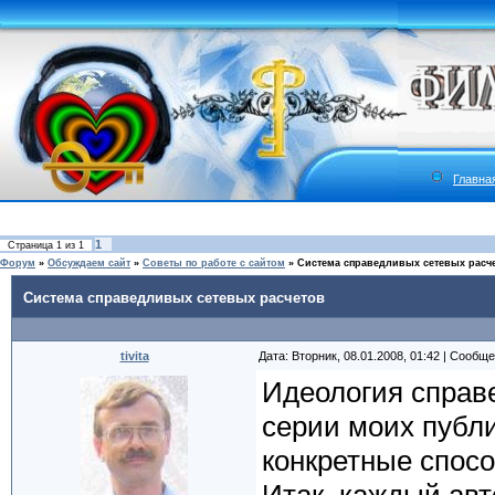
Главна
1
Страница
1
из
1
Форум
»
Обсуждаем сайт
»
Советы по работе с сайтом
»
Система справедливых сетевых расч
Система справедливых сетевых расчетов
tivita
Дата: Вторник, 08.01.2008, 01:42 | Сообщ
Идеология справ
серии моих публи
конкретные спос