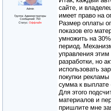
Итак, каждый ав
сайте, и владеле
Admin
имеет право на о
Группа: Администраторы
Сообщений:
763
Размер оплаты о
Статус:
Оффлайн
показов его мате
умножить на 30% 
период. Механиз
управления этим 
разработки, но а
использовать за
покупки рекламы
сумма к выплате -
Для этого подсчи
материалов и пер
пришлите мне зая