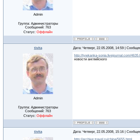
Admin
Группа: Администраторы
Сообщений:
763
Статус:
Оффлайн
tivita
Дата: Четверг, 22.05.2008, 14:59 | Сообщ
http://tywkanka-sonia.livejournal.com/4635.
новости английского
Admin
Группа: Администраторы
Сообщений:
763
Статус:
Оффлайн
tivita
Дата: Четверг, 22.05.2008, 15:16 | Сообщ
http://archive.travel.ru/china/5655.html