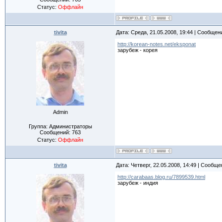
Статус:
Оффлайн
tivita
Дата: Среда, 21.05.2008, 19:44 | Сообщен
http://korean-notes.net/eksponat
зарубеж - корея
Admin
Группа: Администраторы
Сообщений:
763
Статус:
Оффлайн
tivita
Дата: Четверг, 22.05.2008, 14:49 | Сообщ
http://carabaas.blog.ru/7899539.html
зарубеж - индия