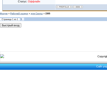
Статус:
Оффлайн
Форум
»
Рабочий раздел
»
для Светы
»
2305
1
Страница
1
из
1
Copyrigh
Сайт уп