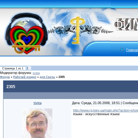
Главна
1
Страница
1
из
1
Модератор форума:
sveta
Форум
»
Рабочий раздел
»
для Светы
»
2305
2305
tivita
Дата: Среда, 21.05.2008, 18:51 | Сообщен
http://www.rg.kiev.ua/main.php?action=s
языки - искусственные языки