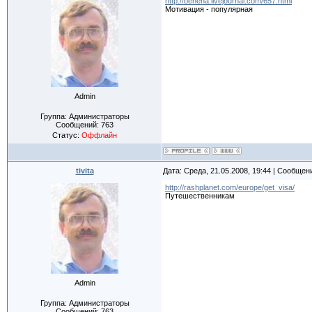
http://benena.livejournal.com/657.html
Мотивация - популярная
Admin
Группа: Администраторы
Сообщений:
763
Статус:
Оффлайн
tivita
Дата: Среда, 21.05.2008, 19:44 | Сообщен
http://rashplanet.com/europe/get_visa/
Путешественникам
Admin
Группа: Администраторы
Сообщений:
763