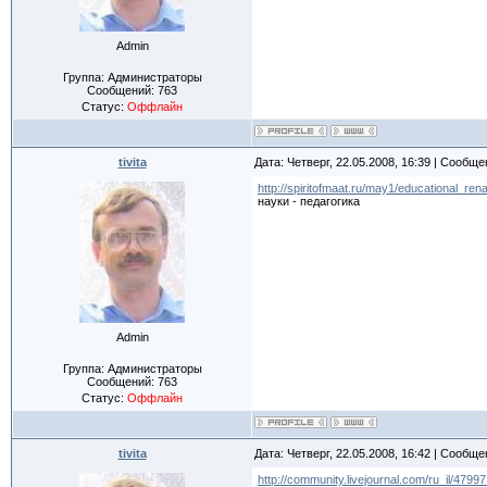
Admin
Группа: Администраторы
Сообщений:
763
Статус:
Оффлайн
tivita
Дата: Четверг, 22.05.2008, 16:39 | Сообщ
http://spiritofmaat.ru/may1/educational_ren
науки - педагогика
Admin
Группа: Администраторы
Сообщений:
763
Статус:
Оффлайн
tivita
Дата: Четверг, 22.05.2008, 16:42 | Сообщ
http://community.livejournal.com/ru_il/47997