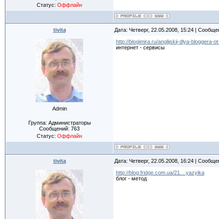
Статус:
Оффлайн
tivita
Дата: Четверг, 22.05.2008, 15:24 | Сообщ
http://blogimira.ru/anglijskij-dlya-bloggera-ot
интернет - сервисы
Admin
Группа: Администраторы
Сообщений:
763
Статус:
Оффлайн
tivita
Дата: Четверг, 22.05.2008, 16:24 | Сообщ
http://blog.fridge.com.ua/21....yazyika
блог - метод