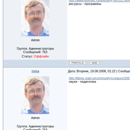
http://www.wseries.ru/pogramy-se/101.html
ресурсы - программы
Admin
Группа: Администраторы
Сообщений:
763
Статус:
Оффлайн
tivita
Дата: Вторник, 19.08.2008, 01:22 | Сообщ
http://blogs.mail.ru/community/creature/
науки - педагогика
Admin
Группа: Администраторы
Сообщений:
763