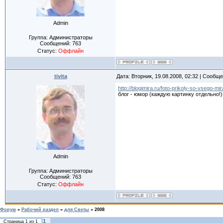
Admin
Группа: Администраторы
Сообщений:
763
Статус:
Оффлайн
tivita
Дата: Вторник, 19.08.2008, 02:32 | Сообщ
http://blogimira.ru/foto-prikoly-so-vsego-mir
блог - юмор (каждую картинку отдельно!)
Admin
Группа: Администраторы
Сообщений:
763
Статус:
Оффлайн
Форум
»
Рабочий раздел
»
для Светы
»
2008
1
Страница
1
из
1