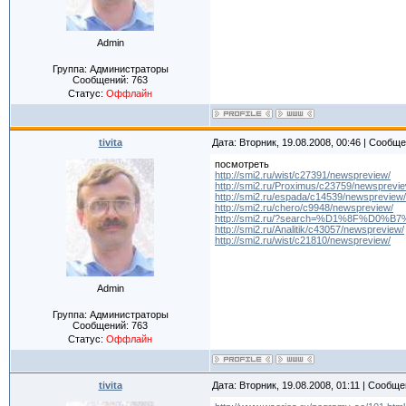
Admin
Группа: Администраторы
Сообщений:
763
Статус:
Оффлайн
tivita
Дата: Вторник, 19.08.2008, 00:46 | Сообщ
посмотреть
http://smi2.ru/wist/c27391/newspreview/
http://smi2.ru/Proximus/c23759/newsprevie
http://smi2.ru/espada/c14539/newspreview/
http://smi2.ru/chero/c9948/newspreview/
http://smi2.ru/?search=%D1%8F%D0%
http://smi2.ru/Analitik/c43057/newspreview/
http://smi2.ru/wist/c21810/newspreview/
Admin
Группа: Администраторы
Сообщений:
763
Статус:
Оффлайн
tivita
Дата: Вторник, 19.08.2008, 01:11 | Сообщ