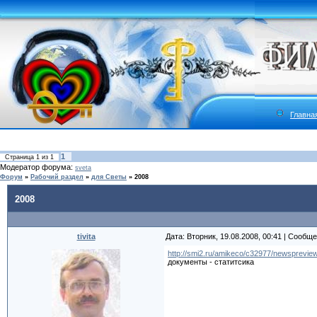
Главна
1
Страница
1
из
1
Модератор форума:
sveta
Форум
»
Рабочий раздел
»
для Светы
»
2008
2008
tivita
Дата: Вторник, 19.08.2008, 00:41 | Сообщ
http://smi2.ru/amikeco/c32977/newspreview
документы - статитсика