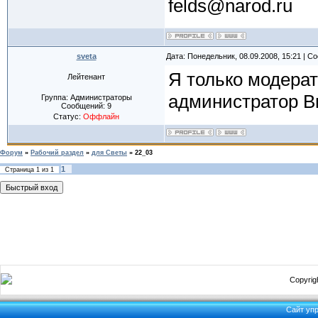
felds@narod.ru
sveta
Дата: Понедельник, 08.09.2008, 15:21 | 
Я только модера
Лейтенант
администратор В
Группа: Администраторы
Сообщений:
9
Статус:
Оффлайн
Форум
»
Рабочий раздел
»
для Светы
»
22_03
1
Страница
1
из
1
Copyrigh
Сайт уп