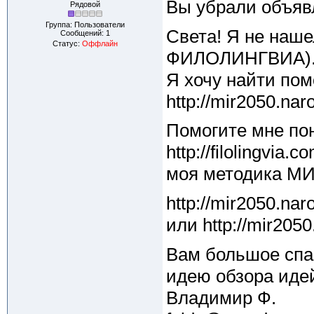
Вы убрали объявле
Рядовой
Группа: Пользователи
Света! Я не наше
Сообщений:
1
Статус:
Оффлайн
ФИЛОЛИНГВИА). 
Я хочу найти по
http://mir2050.nar
Помогите мне по
http://filolingvia
моя методика МИР
http://mir2050.naro
или http://mir2050
Вам большое спас
идею обзора идей
Владимир Ф.