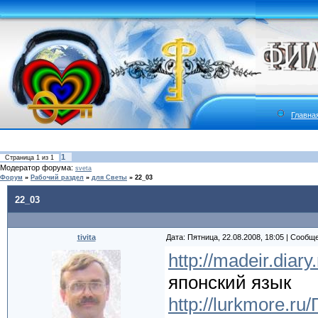
Главна
1
Страница
1
из
1
Модератор форума:
sveta
Форум
»
Рабочий раздел
»
для Светы
»
22_03
22_03
tivita
Дата: Пятница, 22.08.2008, 18:05 | Сообщ
http://madeir.diar
японский язык
http://lurkmore.r