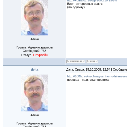
http://komatoz.su/wp/2008/10/15/74/
Блог- интересные факты
(по-одному)
Admin
Группа: Администраторы
Сообщений:
763
Статус:
Оффлайн
tivita
Дата: Среда, 15.10.2008, 12:54 | Сообщен
http://100hp.ru/nachinayushhemu-frilanseru
перевод - практика перевода
Admin
Группа: Администраторы
Сообщений:
763