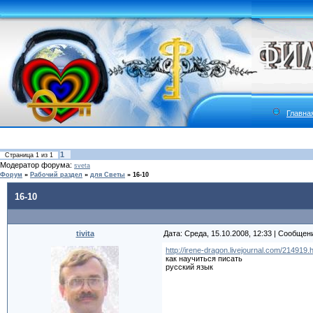
Главна
1
Страница
1
из
1
Модератор форума:
sveta
Форум
»
Рабочий раздел
»
для Светы
»
16-10
16-10
tivita
Дата: Среда, 15.10.2008, 12:33 | Сообщен
http://irene-dragon.livejournal.com/214919
как научиться писать
русский язык