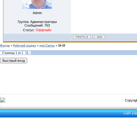
Admin
Группа: Администраторы
Сообщений:
763
Статус:
Оффлайн
Форум
»
Рабочий раздел
»
для Светы
»
16-10
1
Страница
1
из
1
Copyrigh
Сайт уп