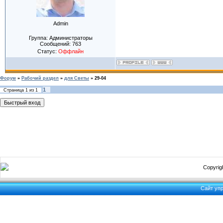
Admin
Группа: Администраторы
Сообщений:
763
Статус:
Оффлайн
Форум
»
Рабочий раздел
»
для Светы
»
29-04
1
Страница
1
из
1
Copyrigh
Сайт уп