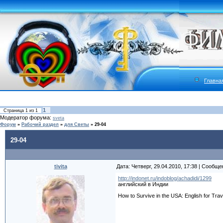
Главна
1
Страница
1
из
1
Модератор форума:
sveta
Форум
»
Рабочий раздел
»
для Светы
»
29-04
29-04
tivita
Дата: Четверг, 29.04.2010, 17:38 | Сообщ
http://indonet.ru/indoblog/achadidi/1299
английский в Индии
How to Survive in the USA: English for Tr