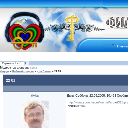
Главна
1
Страница
1
из
1
Модератор форума:
sveta
Форум
»
Рабочий раздел
»
для Светы
»
22 03
22 03
tivita
Дата: Суббота, 22.03.2008, 10:46 | Сообщ
http://www.scorcher.ru/journal/art/art313.ph
лингвистика