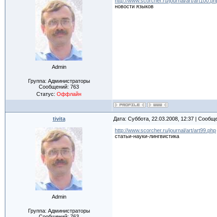
http://www.scorcher.ru/journal/art/art100.ph
новости языков
Admin
Группа: Администраторы
Сообщений:
763
Статус:
Оффлайн
tivita
Дата: Суббота, 22.03.2008, 12:37 | Сообщ
http://www.scorcher.ru/journal/art/art99.php
статьи-науки-лингвистика
Admin
Группа: Администраторы
Сообщений:
763