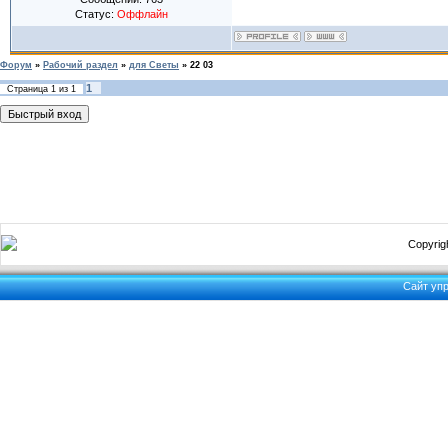
Статус:
Оффлайн
Форум
»
Рабочий раздел
»
для Светы
»
22 03
1
Страница
1
из
1
Copyrigh
Сайт уп