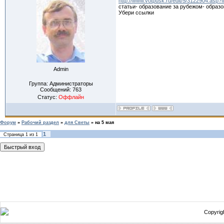
http://www.votpusk.ru/edit/5/3122904.asp?
статьи- образование за рубежом- образ
Убери ссылки
Admin
Группа: Администраторы
Сообщений:
763
Статус:
Оффлайн
Форум
»
Рабочий раздел
»
для Светы
»
на 5 мая
1
Страница
1
из
1
Copyrigh