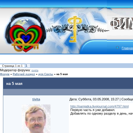
Главна
1
Страница
1
из
1
Модератор форума:
sveta
Форум
»
Рабочий раздел
»
для Светы
»
на 5 мая
на 5 мая
tivita
Дата: Суббота, 03.05.2008, 15:27 | Сообщ
http://pamjatka.livejournal.com/4797.html
Первую часть я уже добавил.
Добавлять по одному разделу в день, на