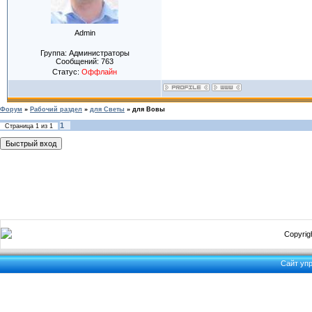
Admin
Группа: Администраторы
Сообщений:
763
Статус:
Оффлайн
Форум
»
Рабочий раздел
»
для Светы
»
для Вовы
1
Страница
1
из
1
Copyrigh
Сайт уп