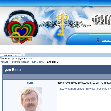
Главна
1
Страница
1
из
1
Модератор форума:
sveta
Форум
»
Рабочий раздел
»
для Светы
»
для Вовы
для Вовы
tivita
Дата: Суббота, 10.05.2008, 19:24 | Сообщ
http://webmarketinglist.ru/view_article.html