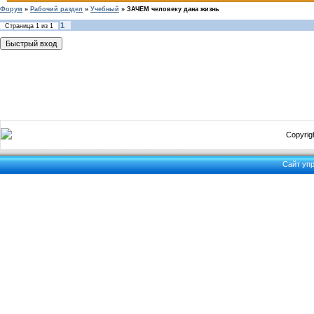
Форум
»
Рабочий раздел
»
Учебный
»
ЗАЧЕМ человеку дана жизнь
1
Страница
1
из
1
Copyrigh
Сайт уп