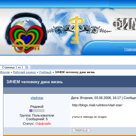
Главна
1
Страница
1
из
1
Форум
»
Рабочий раздел
»
Учебный
»
ЗАЧЕМ человеку дана жизнь
ЗАЧЕМ человеку дана жизнь
vladstar
Дата: Вторник, 03.06.2008, 16:17 | Сообщ
http://blogs.mail.ru/inbox/vlad-star/
Рядовой
Группа: Пользователи
учиться никогда не поздно
Сообщений:
5
Статус:
Оффлайн